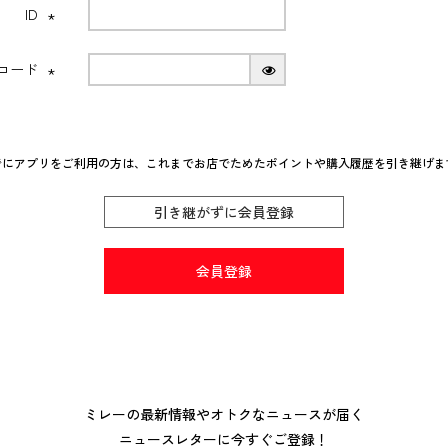
ID
(必
須)
Nコード
(必
須)
でにアプリをご利用の方は、これまでお店でためたポイントや購入履歴を引き継げま
引き継がずに会員登録
会員登録
ミレーの最新情報やオトクなニュースが届く
ニュースレターに今すぐご登録！