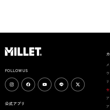
メ
FOLLOW US
ウ
リ
セ
ア
公式アプリ
ア