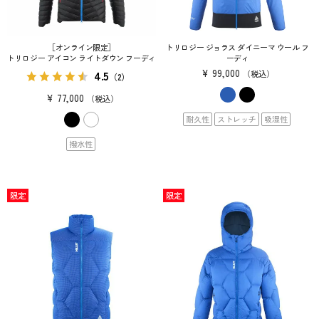
［オンライン限定］
トリロジー ジョラス ダイニーマ ウール フ
トリロジー アイコン ライトダウン フーディ
ーディ
¥
99,000
4.5
税込
（2）
¥
77,000
税込
耐久性
ストレッチ
吸湿性
撥水性
限定
限定