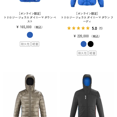
［オンライン限定］
［オンライン限定］
トリロジー ジョラス ダイニーマ ダウン ベ
トリロジー ジョラス ダイニーマ ダウン フ
スト
ーディ
¥
165,000
5.0
税込
（1）
¥
220,000
税込
耐久性
軽量
耐久性
軽量