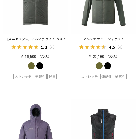
【ユニセックス】アルファ ライト ベスト
アルファ ライト ジャケット
5.0
4.5
（4）
（4）
¥
16,500
¥
23,100
税込
税込
ストレッチ
速乾性
軽量
ストレッチ
速乾性
通気性