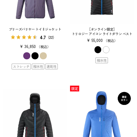
ブリーズバリヤー トイ II ジャケット
［オンライン限定］
トリロジー アイコン ライトダウン ベスト
4.7
（22）
¥
55,000
税込
¥
36,850
税込
撥水性
ストレッチ
撥水性
速乾性
限定