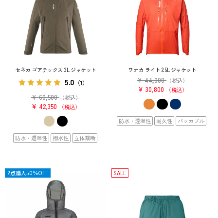
セネカ ゴアテックス 3L ジャケット
ワナカ ライト 2.5L ジャケット
¥
44,000
5.0
（税込）
（1）
¥
30,800
税込
¥
60,500
（税込）
¥
42,350
税込
防水・透湿性
耐久性
パッカブル
防水・透湿性
撥水性
立体裁断
SALE
2点購入50％OFF
SALE