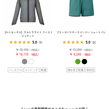
【ユニセックス】ウルトラライト ファスト
ブリーズバリヤー II イージー ショートパン
ジャケット
ツ
5.0
5.0
（1）
（3）
¥
23,100
¥
13,200
（税込）
（税込）
¥
16,170
¥
9,240
税込
税込
パッカブル
ストレッチ
軽量
撥水性
軽量
通気性
ミレーの最新情報やオトクなニュースが届く