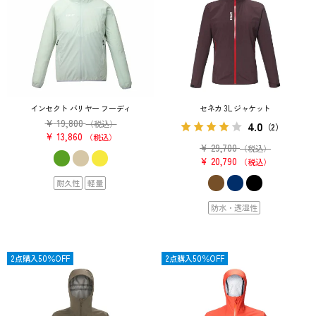
インセクト バリヤー フーディ
セネカ 3L ジャケット
¥
19,800
4.0
（税込）
（2）
¥
13,860
税込
¥
29,700
（税込）
¥
20,790
税込
耐久性
軽量
防水・透湿性
SALE
2点購入50％OFF
SALE
2点購入50％OFF