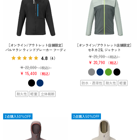
［オンライン/アウトレット店舗限定］
［オンライン/アウトレット店舗限定］
パルマラン ウィンドブレーカー フーディ
セネカ 2.5L ジャケット
¥
29,700
4.8
（税込）
（4）
¥
20,790
税込
¥
22,000
（税込）
¥
15,400
税込
防水・透湿性
耐久性
軽量
耐久性
軽量
立体裁断
SALE
2点購入50％OFF
SALE
2点購入50％OFF