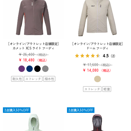
［オンライン/アウトレット店舗限定］
［オンライン/アウトレット店舗限定］
カメット XCS ライト フーディ
ドーム フーディ
¥
26,400
4.5
（税込）
（2）
¥
18,480
税込
¥
17,600
（税込）
¥
14,080
税込
耐久性
ストレッチ
撥水性
ストレッチ
軽量
SALE
2点購入50％OFF
SALE
2点購入50％OFF