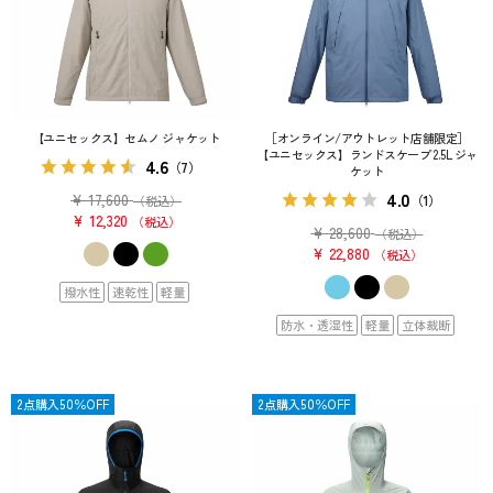
【ユニセックス】セムノ ジャケット
［オンライン/アウトレット店舗限定］
【ユニセックス】ランドスケープ 2.5L ジャ
4.6
（7）
ケット
4.0
¥
17,600
（1）
（税込）
¥
12,320
税込
¥
28,600
（税込）
¥
22,880
税込
撥水性
速乾性
軽量
防水・透湿性
軽量
立体裁断
SALE
2点購入50％OFF
SALE
2点購入50％OFF