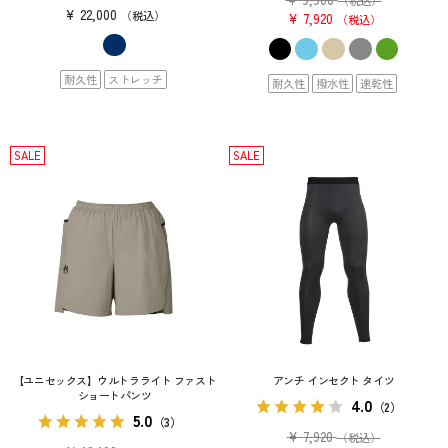
¥
22,000
税込
¥
7,920
税込
耐久性
ストレッチ
耐久性
撥水性
速乾性
SALE
SALE
【ユニセックス】ウルトラライト ファスト
アンチ インセクト タイツ
ショートパンツ
4.0
（2）
5.0
（3）
¥
7,920
（税込）