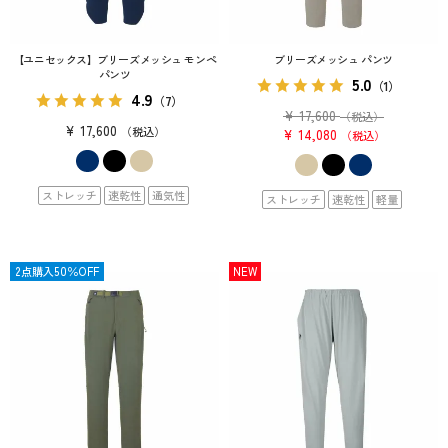
【ユニセックス】ブリーズメッシュ モンペ
ブリーズメッシュ パンツ
パンツ
5.0
（1）
4.9
（7）
¥
17,600
（税込）
¥
17,600
税込
¥
14,080
税込
ストレッチ
速乾性
通気性
ストレッチ
速乾性
軽量
SALE
2点購入50％OFF
NEW