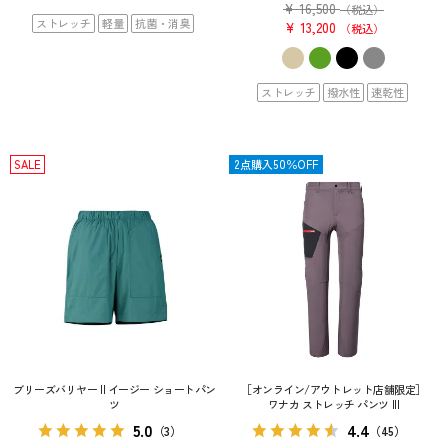
¥
16,500
（税込）
ストレッチ
軽量
抗菌・消臭
¥
13,200
税込
ストレッチ
撥水性
速乾性
SALE
SALE
2点購入50％OFF
ブリーズバリヤー II イージー ショートパン
［オンライン/アウトレット店舗限定］
ツ
ワナカ ストレッチ パンツ III
5.0
4.4
（3）
（45）