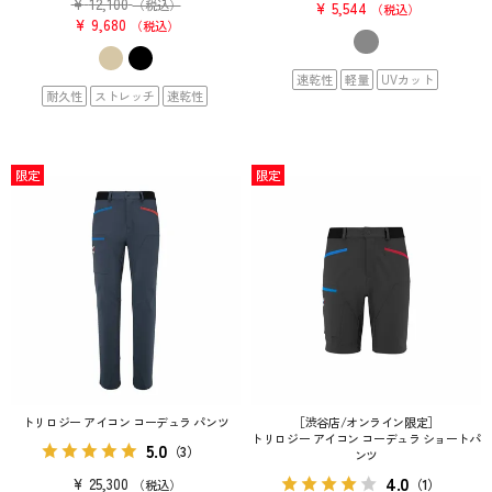
¥
12,100
（税込）
¥
5,544
税込
¥
9,680
税込
速乾性
軽量
UVカット
耐久性
ストレッチ
速乾性
限定
限定
トリロジー アイコン コーデュラ パンツ
［渋谷店/オンライン限定］
トリロジー アイコン コーデュラ ショートパ
5.0
（3）
ンツ
4.0
¥
25,300
（1）
税込