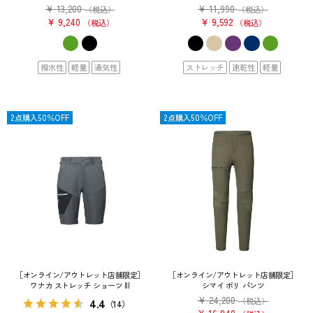
¥
13,200
¥
11,990
（税込）
（税込）
¥
9,240
¥
9,592
税込
税込
撥水性
軽量
通気性
ストレッチ
速乾性
軽量
SALE
2点購入50％OFF
SALE
2点購入50％OFF
［オンライン/アウトレット店舗限定］
［オンライン/アウトレット店舗限定］
ワナカ ストレッチ ショーツ III
シマイ ポリ パンツ
¥
24,200
4.4
（税込）
（14）