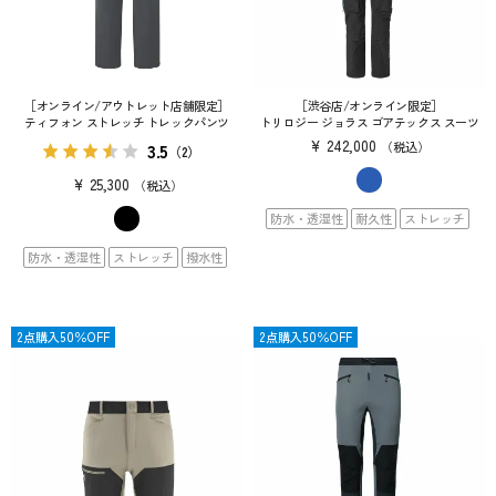
［オンライン/アウトレット店舗限定］
［渋谷店/オンライン限定］
ティフォン ストレッチ トレックパンツ
トリロジー ジョラス ゴアテックス スーツ
¥
242,000
3.5
税込
（2）
¥
25,300
税込
防水・透湿性
耐久性
ストレッチ
防水・透湿性
ストレッチ
撥水性
SALE
2点購入50％OFF
SALE
2点購入50％OFF