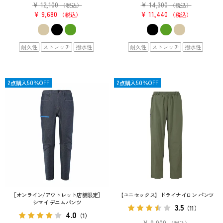
¥
12,100
¥
14,300
（税込）
（税込）
¥
9,680
¥
11,440
税込
税込
耐久性
ストレッチ
撥水性
耐久性
ストレッチ
撥水性
2点購入50％OFF
SALE
2点購入50％OFF
［オンライン/アウトレット店舗限定］
【ユニセックス】ドライナイロン パンツ
シマイ デニムパンツ
3.5
（11）
4.0
（1）
¥
9,900
（税込）