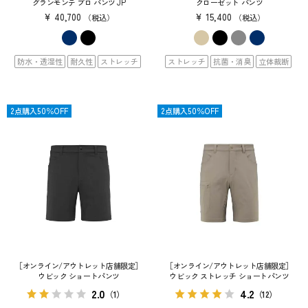
グランモンテ プロ パンツ JP
クローゼット パンツ
¥
40,700
¥
15,400
税込
税込
防水・透湿性
耐久性
ストレッチ
ストレッチ
抗菌・消臭
立体裁断
SALE
2点購入50％OFF
SALE
2点購入50％OFF
［オンライン/アウトレット店舗限定］
［オンライン/アウトレット店舗限定］
ウビック ショートパンツ
ウビック ストレッチ ショートパンツ
2.0
4.2
（1）
（12）