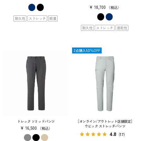
¥
18,700
税込
耐久性
ストレッチ
軽量
耐久性
ストレッチ
速乾性
SALE
2点購入50％OFF
トレック ソリッドパンツ
［オンライン/アウトレット店舗限定］
ウビック ストレッチパンツ
¥
16,500
税込
4.8
（17）