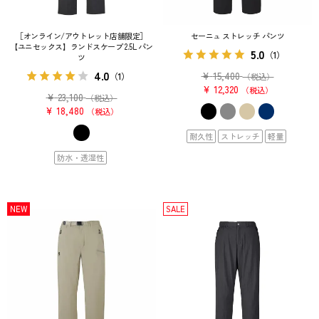
［オンライン/アウトレット店舗限定］
セーニュ ストレッチ パンツ
【ユニセックス】ランドスケープ 2.5L パン
5.0
（1）
ツ
4.0
¥
15,400
（1）
（税込）
¥
12,320
税込
¥
23,100
（税込）
¥
18,480
税込
耐久性
ストレッチ
軽量
防水・透湿性
NEW
SALE