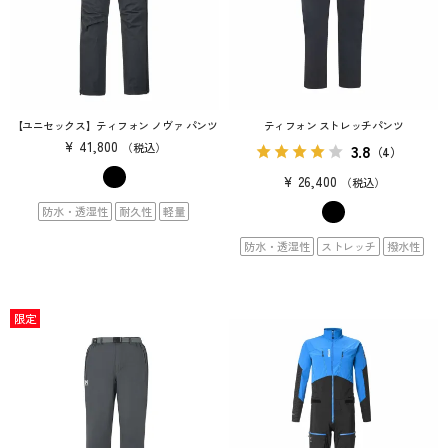
【ユニセックス】ティフォン ノヴァ パンツ
ティフォン ストレッチパンツ
¥
41,800
3.8
税込
（4）
¥
26,400
税込
防水・透湿性
耐久性
軽量
防水・透湿性
ストレッチ
撥水性
限定