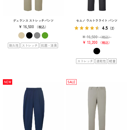
デュランス ストレッチパンツ
セムノ ウルトラライト パンツ
¥
16,500
4.5
税込
（2）
¥
16,500
（税込）
¥
13,200
税込
耐久性
ストレッチ
抗菌・消臭
ストレッチ
速乾性
軽量
NEW
SALE