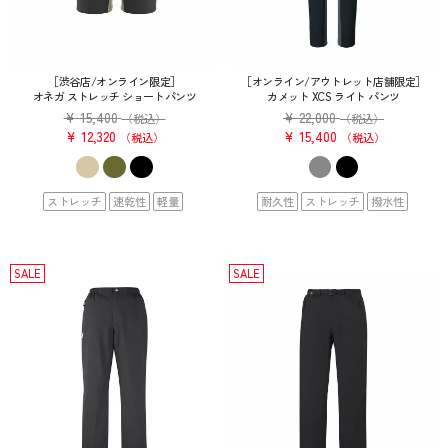
［渋谷店/オンライン限定］
［オンライン/アウトレット店舗限定］
オネガ ストレッチ ショートパンツ
カメット XCS ライト パンツ
¥
15,400
¥
22,000
（税込）
（税込）
¥
12,320
¥
15,400
税込
税込
ストレッチ
速乾性
軽量
耐久性
ストレッチ
撥水性
SALE
SALE