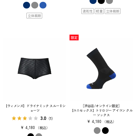
速乾性
軽量
立体裁断
立体裁断
限定
【ウィメンズ】ドライナミック スルー II シ
［渋谷店/オンライン限定］
ョーツ
【ユニセックス】トリロジー アイコン クル
ー ソックス
3.0
（1）
¥
4,180
税込
¥
4,180
税込