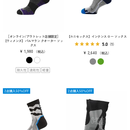
［オンライン/アウトレット店舗限定］
【ユニセックス】インテンス ロー ソックス
【ウィメンズ】パルマラン クオーター ソッ
5.0
（1）
クス
¥
1,980
税込
¥
2,640
税込
耐久性
速乾性
軽量
限定
2点購入50％OFF
SALE
2点購入50％OFF