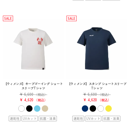
SALE
SALE
【ウィメンズ】キープゴーイング ショート
【ウィメンズ】スタンプ ショートスリーブ
スリーブTシャツ
Tシャツ
¥
6,600
¥
6,600
（税込）
（税込）
¥
4,620
¥
4,620
税込
税込
速乾性
UVカット
抗菌・消臭
速乾性
UVカット
抗菌・消臭