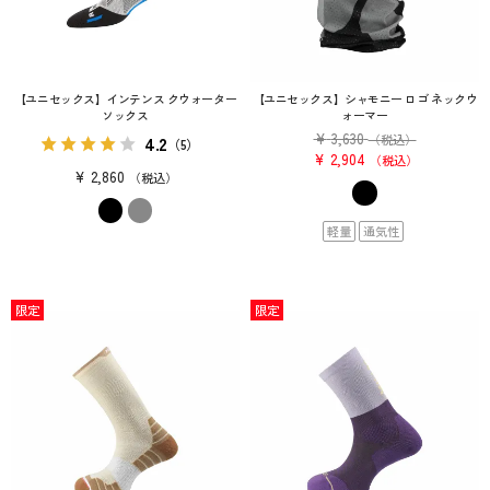
【ユニセックス】インテンス クウォーター
【ユニセックス】シャモニー ロゴ ネックウ
ソックス
ォーマー
¥
3,630
4.2
（税込）
（5）
¥
2,904
税込
¥
2,860
税込
軽量
通気性
限定
限定