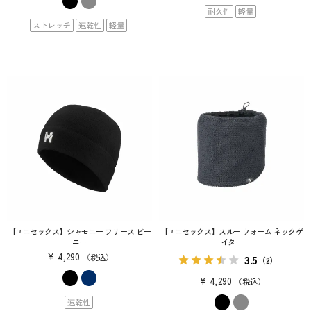
耐久性
軽量
ストレッチ
速乾性
軽量
【ユニセックス】シャモニー フリース ビー
【ユニセックス】スルー ウォーム ネックゲ
ニー
イター
¥
4,290
3.5
税込
（2）
¥
4,290
税込
速乾性