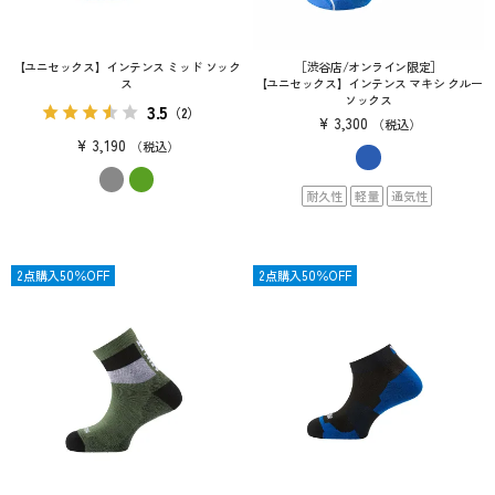
【ユニセックス】インテンス ミッド ソック
［渋谷店/オンライン限定］
ス
【ユニセックス】インテンス マキシ クルー
ソックス
3.5
（2）
¥
3,300
税込
¥
3,190
税込
耐久性
軽量
通気性
限定
2点購入50％OFF
限定
2点購入50％OFF