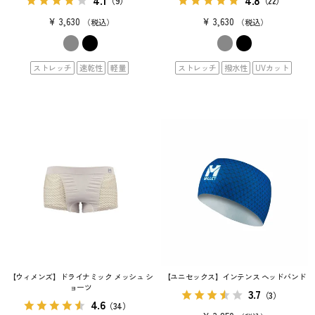
（9）
（22）
¥
3,630
¥
3,630
税込
税込
ストレッチ
速乾性
軽量
ストレッチ
撥水性
UVカット
【ウィメンズ】ドライナミック メッシュ シ
【ユニセックス】インテンス ヘッドバンド
ョーツ
3.7
（3）
4.6
（34）