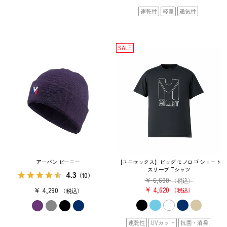
速乾性
軽量
通気性
SALE
アーバン ビーニー
【ユニセックス】ビッグ モノロゴ ショート
スリーブ Tシャツ
4.3
（10）
¥
6,600
（税込）
¥
4,620
¥
4,290
税込
税込
速乾性
UVカット
抗菌・消臭