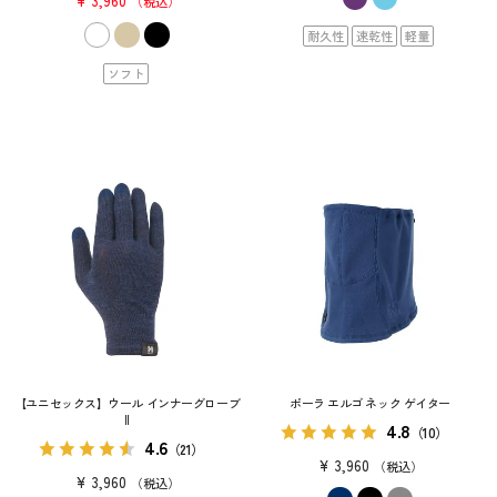
¥
3,960
税込
耐久性
速乾性
軽量
ソフト
【ユニセックス】ウール インナーグローブ
ポーラ エルゴ ネック ゲイター
II
4.8
（10）
4.6
（21）
¥
3,960
税込
¥
3,960
税込