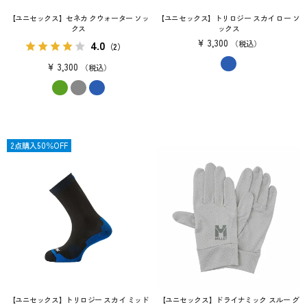
【ユニセックス】セネカ クウォーター ソッ
【ユニセックス】トリロジー スカイ ロー ソ
クス
ックス
¥
3,300
4.0
税込
（2）
¥
3,300
税込
限定
2点購入50％OFF
【ユニセックス】トリロジー スカイ ミッド
【ユニセックス】ドライナミック スルー グ