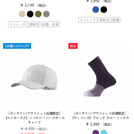
¥
3,850
税込
¥
3,740
税込
ストレッチ
速乾性
軽量
ストレッチ
速乾性
抗菌・消臭
SALE
2点購入50％OFF
限定
［オンライン/アウトレット店舗限定］
［オンライン/アウトレット店舗限定］
【ユニセックス】シャモニー ベースボール
【ウィメンズ】ウビック クルー ソックス
キャップ
¥
3,960
税込
¥
4,950
（税込）