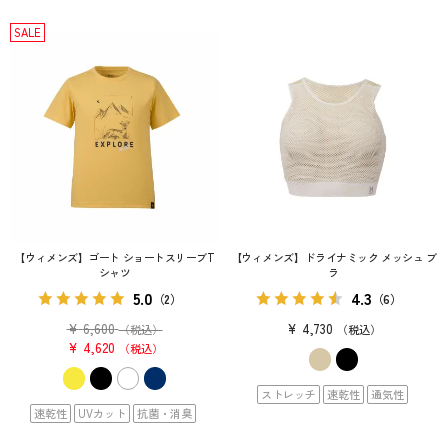
SALE
【ウィメンズ】ゴート ショートスリーブT
【ウィメンズ】ドライナミック メッシュ ブ
シャツ
ラ
5.0
4.3
（2）
（6）
¥
6,600
¥
4,730
（税込）
税込
¥
4,620
税込
ストレッチ
速乾性
通気性
速乾性
UVカット
抗菌・消臭