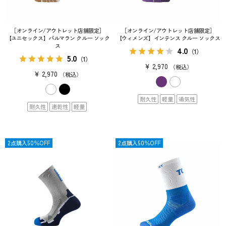
［オンライン/アウトレット店舗限定］
［オンライン/アウトレット店舗限定］
【ユニセックス】パルマラン クルー ソック
【ウィメンズ】インテンス クルー ソックス
ス
4.0
（1）
5.0
（1）
¥
2,970
税込
¥
2,970
税込
耐久性
軽量
通気性
耐久性
速乾性
軽量
限定
2点購入50％OFF
限定
2点購入50％OFF