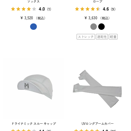
ソックス
ローブ
4.0
4.6
（1）
（9）
¥
3,520
¥
3,630
税込
税込
ストレッチ
速乾性
軽量
ドライナミック スルー キャップ
UVロングアームカバー
4.1
4.8