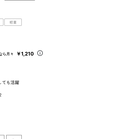
軽量
￥1,210
なら月々
しても活躍
2