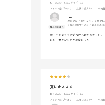
色：SILVER | N7372
サイズ：XS
フィット感
:ぴったり
肌触り
:柔らかい
伸縮
hm
年代:
40代
性別:
女性
身長:
151
普段の服のサイズ:
L
都道府県:
岡
薄くてモタモタせずつけ心地が良かった。
ただ、大きなタグが邪魔だった
夏にオススメ
色：SILVER | N7372
サイズ：XS
フィット感
:ぴったり
肌触り
:柔らかい
伸縮