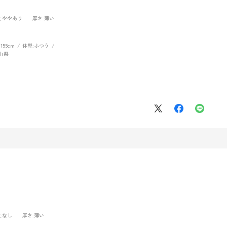
性
:ややあり
厚さ
:薄い
～155cm
体型:
ふつう
山県
性
:なし
厚さ
:薄い