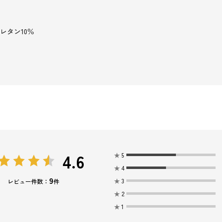
レタン10％
4.6
★
5
★
4
9
★
3
レビュー件数：
件
★
2
★
1