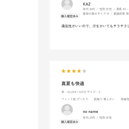
KAZ
年代:
40代
性別:
女性
身長:
161～
普段の服のサイズ:
M
都道府県:
埼
通気性がいいので、汗をかいてもサラサラ
真夏も快適
色：SILVER | N7372
サイズ：S
フィット感
:ぴったり
肌触り
:柔らかい
伸縮
no name
年代:
30代
性別:
女性