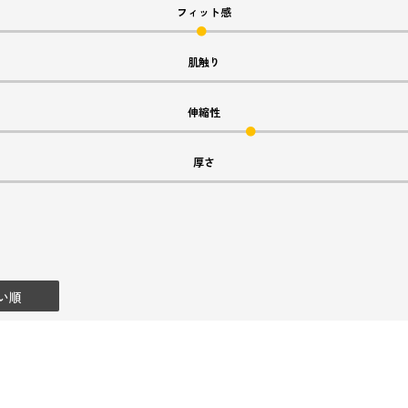
フィット感
肌触り
伸縮性
厚さ
い順