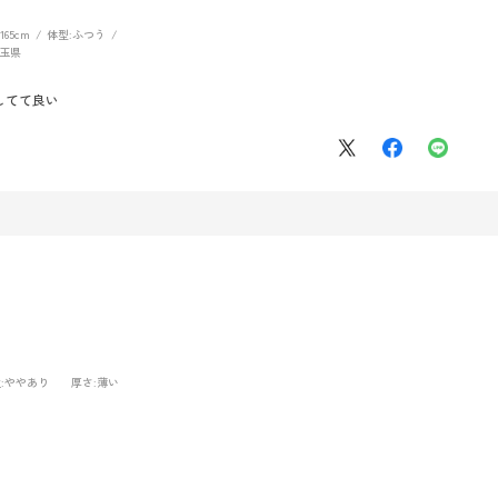
165cm
体型:
ふつう
玉県
してて良い
性
:ややあり
厚さ
:薄い