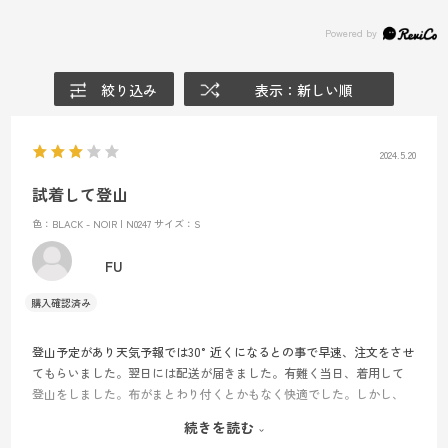
絞り込み
表示：新しい順
2024.5.20
試着して登山
色：BLACK - NOIR | N0247
サイズ：S
FU
登山予定があり天気予報では30°近くになるとの事で早速、注文をさせ
てもらいました。翌日には配送が届きました。有難く当日、着用して
登山をしました。布がまとわり付くとかもなく快適でした。しかし、
お尻にくいこむ感じがありました。もう少し、お尻の丸み部分が多い
続きを読む
と良かったです。このタイプでボクサーパンツ的な物があれば大歓迎