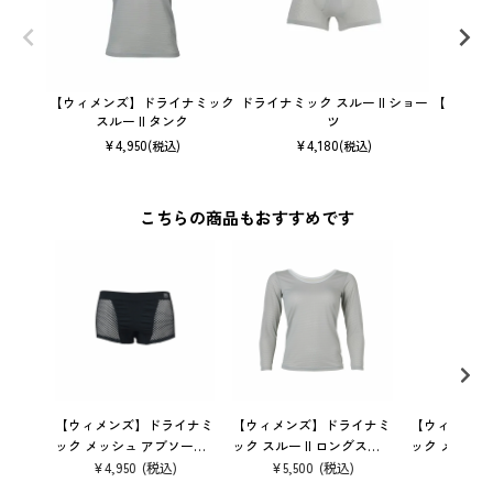
【ウィメンズ】ドライナミック
ドライナミック スルー II ショー
【ウィメ
スルー II タンク
ツ
メ
¥
4,950
¥
4,180
(税込)
(税込)
こちらの商品もおすすめです
【ウィメンズ】ドライナミ
【ウィメンズ】ドライナミ
【ウィメンズ
ック メッシュ アブソーベ
ック スルー II ロングスリ
ック メッシュ
ント ショーツ アンダーウ
ーブ アンダーウェア
ンダーウェア
¥
4,950
¥
5,500
¥
3,740
ェア