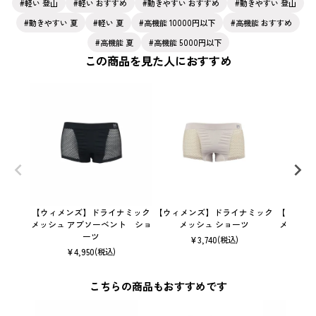
軽い 登山
軽い おすすめ
動きやすい おすすめ
動きやすい 登山
動きやすい 夏
軽い 夏
高機能 10000円以下
高機能 おすすめ
高機能 夏
高機能 5000円以下
この商品を見た人におすすめ
【ウィメンズ】ドライナミック
【ウィメンズ】ドライナミック
【ウィメ
メッシュ アブソーベント ショ
メッシュ ショーツ
メッシュ
ーツ
¥
3,740
(税込)
¥
4,950
(税込)
こちらの商品もおすすめです