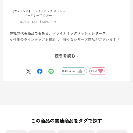
【ウィメンズ】ドライナミック メッシュ
ノースリーブ クルー
BLACK - NOIR | N0247
M
弊社の代表商品でもある、ドライナミックメッシュシリーズ。
女性用のラインナップも増加し、様々なシリーズ商品がございます！
此方の商品は、2024年春夏から新発売となったドライナミックメッシ
続きを読む
ュのブラトップでございます。
今回は、お問合せいただくことが多いパッドの外し方について、動画
参考になった
5
Like!
1
にて案内させていただきます✨
動画の通り、裏返すと横の部分に小さな穴がございますので、そこか
らパッドを取り出しお手入れいただけます。
ご参考くださいませ♪
この商品の関連商品をタグで探す