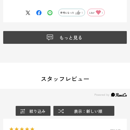
えて着替えが必要でしたが、このブラトップのおかげでTシャツが張り
付かず寒くない！不快じゃない！
参考になった
5
Like!
3
登頂時に驚き感動。
ブラ部分もカパカパするタイプのカップではないので着け心地も凄く
良いです。
もっと見る
追加購入決定です
スタッフレビュー
絞り込み
表示：新しい順