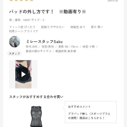
2024.6.28
パッドの外し方です！ ※動画有り※
色：黑色 - N0247
サイズ：S
フィット感
:ぴったり
肌触り
:ややかたい
伸縮性
:あり
厚さ
:厚い
利用シーン
:アウトドア
ミレースタッフSaku
年代:
20代
性別:
男性
身長:
166～170cm
体型:
小柄
普段の服のサイズ:
S
都道府県:
東京都
スタッフがおすすめする合わせ買い
おすすめコメント
ブラパッド無し（スポーツブラと
の併用）商品はこちらから！