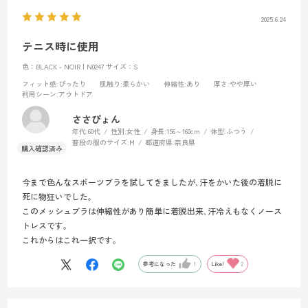
2025.6.24
テニス時に使用
色：BLACK - NOIR | N0247
サイズ：S
フィット感
:ぴったり
肌触り
:柔らかい
伸縮性
:あり
厚さ
:やや厚い
利用シーン
:アウトドア
ささぴょん
年代:
60代
性別:
女性
身長:
156～160cm
体型:
ふつう
普段の服のサイズ:
M
都道府県:
奈良県
今まで色んなスポーツブラを試してきましたが､汗をかいた後の着脱に
死に物狂いでした｡
このメッシュブラは伸縮性があり簡単に着脱出来､汗冷えもなくノース
トレスです｡
これからはこれ一択です｡
参考になった
1
Like!
2