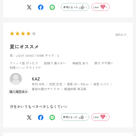
参考になった
0
Like!
0
2025.8.11
夏にオススメ
色：LIGHT SAND | N7098
サイズ：S
フィット感
:ぴったり
肌触り
:柔らかい
伸縮性
:あり
厚さ
:やや厚い
利用シーン
:アウトドア
KAZ
年代:
40代
性別:
女性
身長:
161～165cm
体型:
ふつう
普段の服のサイズ:
M
都道府県:
埼玉県
汗をかいてもベタベタしなくていい
参考になった
1
Like!
2