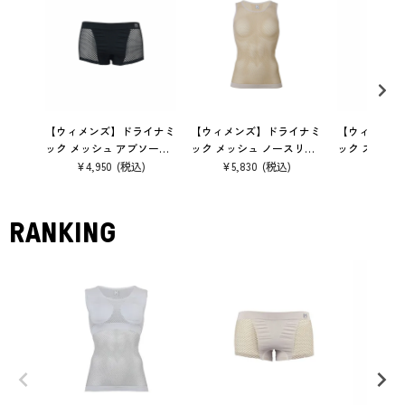
【ウィメンズ】ドライナミ
【ウィメンズ】ドライナミ
【ウィメンズ
ック メッシュ アブソーベ
ック メッシュ ノースリー
ック スルー I
ント ショーツ アンダーウ
ブ クルー アンダーウェア
ダーウェア
¥
4,950
¥
5,830
¥
4,950
ェア
RANKING