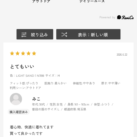
アウトドア
デイリーユース
絞り込み
表示：新しい順
2026.6.22
とてもいい
色：LIGHT SAND | N7098
サイズ：M
フィット感
:ぴったり
肌触り
:柔らかい
伸縮性
:ややあり
厚さ
:やや薄い
利用シーン
:アウトドア
みこ
年代:
50代
性別:
女性
身長:
161～165cm
体型:
ふつう
普段の服のサイズ:
L
都道府県:
埼玉県
着心地、快適に着れてます
買って良かったです