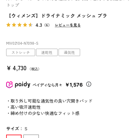
トップ
【ウィメンズ】ドライナミック メッシュ ブラ
4.3
（6）
レビューを見る
MIV02104
-N7098
-S
ストレッチ
速乾性
通気性
¥
4,730
税込
￥1,576
ペイディなら月々
・取り外し可能な通気性の良い穴開きパッド
・高い吸汗速乾性
・締め付けの少ない快適なフィット感
サイズ
：
S