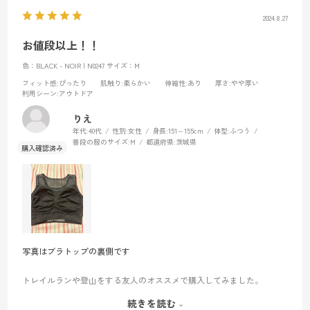
2024.8.27
お値段以上！！
色：BLACK - NOIR | N0247
サイズ：M
フィット感
:ぴったり
肌触り
:柔らかい
伸縮性
:あり
厚さ
:やや厚い
利用シーン
:アウトドア
りえ
年代:
40代
性別:
女性
身長:
151～155cm
体型:
ふつう
普段の服のサイズ:
M
都道府県:
茨城県
写真はブラトップの裏側です
トレイルランや登山をする友人のオススメで購入してみました。
続きを読む
夏はTシャツがぐしょぐしょに身体に張り付いて、登頂時には身体が冷