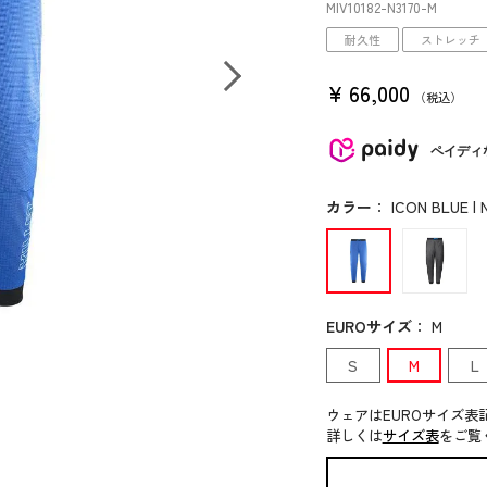
MIV10182
-N3170
-M
耐久性
ストレッチ
¥
66,000
税込
ペイディ
カラー
：
ICON BLUE | 
EUROサイズ
：
M
S
M
L
ウェアはEUROサイズ表
詳しくは
サイズ表
をご覧