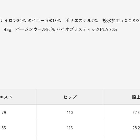
ン80％ ダイニーマ®13％ ポリエステル7％ 撥水加工 x X.C.S
45g バージンウール80％ バイオプラスティックPLA 20%
エスト
ヒップ
股
79
110
27.3
85
116
28.2