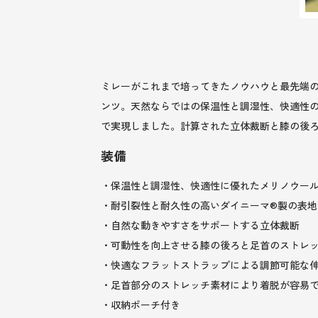
ミレーがこれまで培ってきたノウハウと最先端
ンツ。天然ならではの保温性と調湿性、快適性
で実現しました。計算された立体裁断と膝の後ろ
装備
・保温性と調湿性、快適性に優れたメリノウー
・耐引裂性と耐久性の高いダイニーマ®製の表地
・自然な動きやすさをサポートする立体裁断
・可動性を向上させる膝の後ろと足首のストレ
・快適なフラットストラップによる調節可能な
・足首部分のストレッチ素材により着脱が容易
・収納ポーチ付き