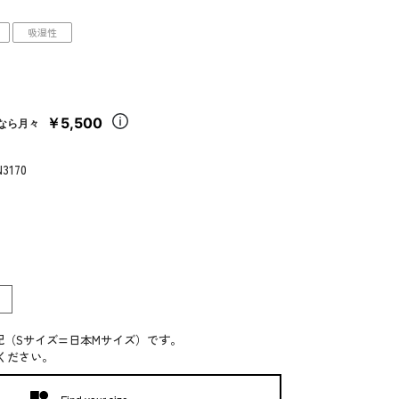
吸湿性
￥5,500
なら月々
N3170
記（Sサイズ=日本Mサイズ）です。
ください。