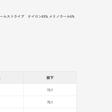
ウールストライプ ナイロン83% メリノウール6%
上
股下
72.1
75.1