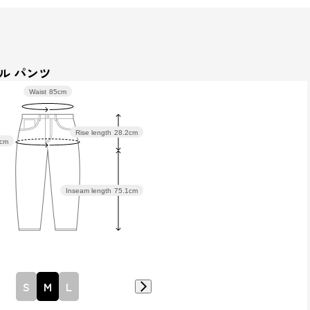
ル パンツ
Waist
85cm
Rise length
28.2cm
cm
Inseam length
75.1cm
S
M
L