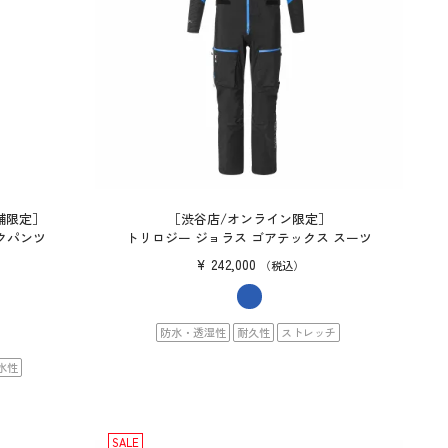
舗限定］
［渋谷店/オンライン限定］
クパンツ
トリロジー ジョラス ゴアテックス スーツ
¥
242,000
）
税込
防水・透湿性
耐久性
ストレッチ
水性
SALE