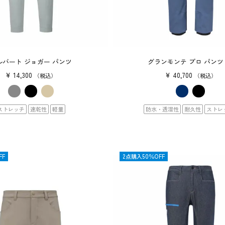
ルバート ジョガー パンツ
グランモンテ プロ パンツ 
¥
14,300
¥
40,700
税込
税込
ストレッチ
速乾性
軽量
防水・透湿性
耐久性
ストレ
FF
2点購入50％OFF