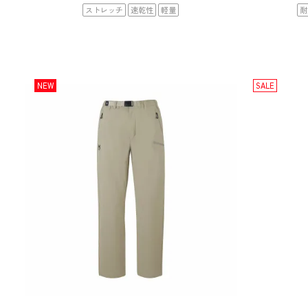
ストレッチ
速乾性
軽量
耐
NEW
SALE