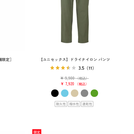
舗限定］
【ユニセックス】ドライナイロン パンツ
3.5
（11）
）
¥
9,900
（税込）
¥
7,920
税込
耐久性
撥水性
速乾性
限定