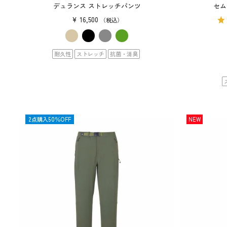
デュランス ストレッチパンツ
セム
¥
16,500
税込
耐久性
ストレッチ
抗菌・消臭
SALE
2点購入50％OFF
NEW