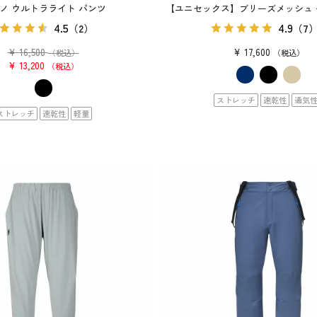
ノ ウルトラライト パンツ
【ユニセックス】ブリーズメッシュ
4.5
4.9
（2）
（7
¥
16,500
¥
17,600
（税込）
税込
¥
13,200
税込
ストレッチ
速乾性
通気
ストレッチ
速乾性
軽量