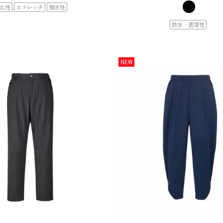
久性
ストレッチ
撥水性
防水・透湿性
NEW