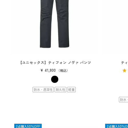
【ユニセックス】ティフォン ノヴァ パンツ
ティ
¥
41,800
税込
防水・透湿性
耐久性
軽量
防水
SALE
2点購入50％OFF
SALE
2点購入50％O