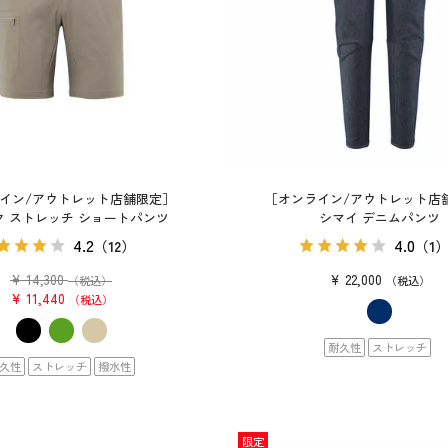
イン/アウトレット店舗限定］
［オンライン/アウトレット店
ク ストレッチ ショートパンツ
シマイ デニムパンツ
4.2
4.0
（12）
（1
¥
14,300
¥
22,000
（税込）
税込
¥
11,440
税込
耐久性
ストレッチ
久性
ストレッチ
撥水性
限定