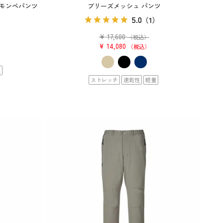
 モンペパンツ
ブリーズメッシュ パンツ
5.0
）
（1）
¥
17,600
（税込）
¥
14,080
税込
性
ストレッチ
速乾性
軽量