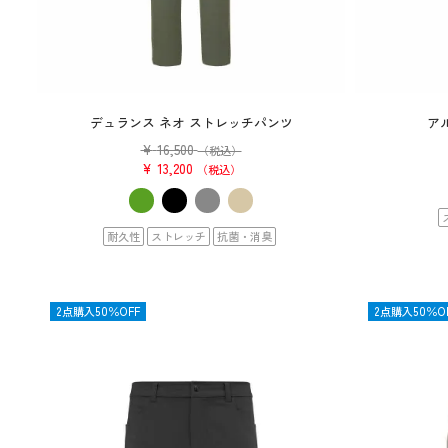
デュランス ネオ ストレッチパンツ
ア
¥
16,500
（税込）
¥
13,200
税込
耐久性
ストレッチ
抗菌・消臭
SALE
2点購入50％OFF
SALE
2点購入50％O