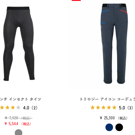
ンチ インセクト タイツ
トリロジー アイコン コーデュ
4.0
5.0
（2）
（3
¥
7,920
¥
25,300
（税込）
税込
¥
5,544
税込