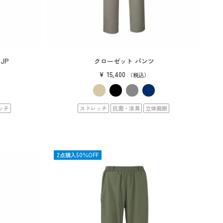
JP
クローゼット パンツ
¥
15,400
税込
ッチ
ストレッチ
抗菌・消臭
立体裁断
SALE
2点購入50％OFF