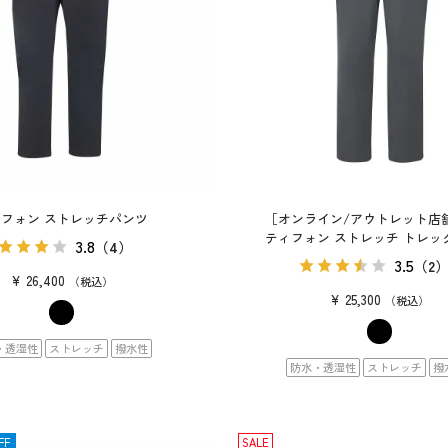
フォン ストレッチパンツ
［オンライン/アウトレット店
ティフォン ストレッチ トレッ
3.8
（4）
3.5
（2
¥
26,400
税込
¥
25,300
税込
・透湿性
ストレッチ
撥水性
防水・透湿性
ストレッチ
撥
FF
SALE