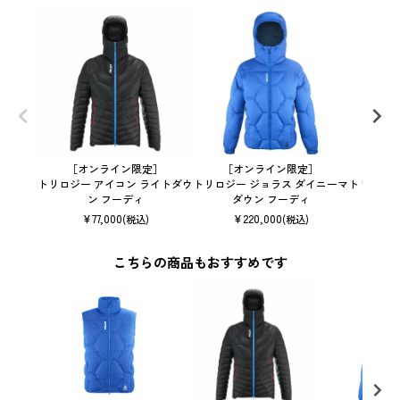
［オンライン限定］
［オンライン限定］
［オ
トリロジー アイコン ライトダウ
トリロジー ジョラス ダイニーマ
トリロジー
ン フーディ
ダウン フーディ
¥
77,000
¥
220,000
¥
(税込)
(税込)
こちらの商品もおすすめです