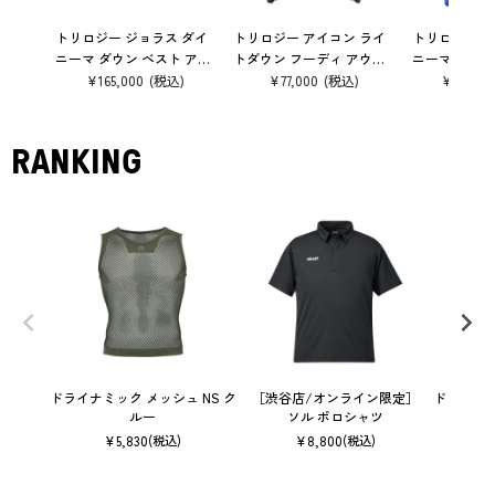
トリロジー ジョラス ダイ
トリロジー アイコン ライ
トリロジー ジ
ニーマ ダウン ベスト アウ
トダウン フーディ アウタ
ニーマ ダウン
ター
ー
ウター
¥
165,000
¥
77,000
¥
220,00
RANKING
ドライナミック メッシュ NS ク
［渋谷店/オンライン限定］
ドライナミッ
ルー
ソル ポロシャツ
¥
5,830
¥
8,800
(税込)
(税込)