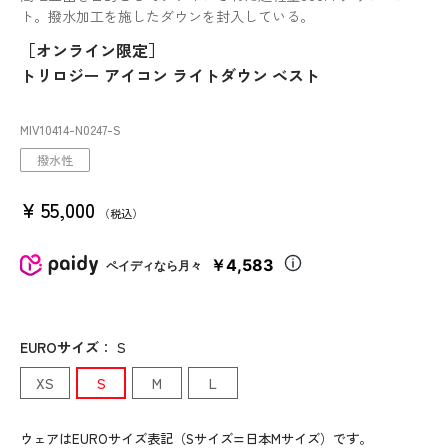
ト。撥水加工を施したダウンを封入している。
［オンライン限定］
トリロジー アイコン ライトダウン ベスト
MIV10414
-N0247
-S
撥水性
¥
55,000
税込
￥4,583
ペイディなら月々
EUROサイズ
：
S
XS
S
M
L
ウェアはEUROサイズ表記（Sサイズ=日本Mサイズ）です。