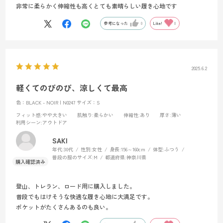
非常に柔らかく伸縮性も高くとても素晴らしい履き心地です
参考になった
0
Like!
0
2025.6.2
軽くてのびのび、涼しくて最高
色：BLACK - NOIR | N0247
サイズ：S
フィット感
:やや大きい
肌触り
:柔らかい
伸縮性
:あり
厚さ
:薄い
利用シーン
:アウトドア
SAKI
年代:
30代
性別:
女性
身長:
156～160cm
体型:
ふつう
普段の服のサイズ:
M
都道府県:
神奈川県
登山、トレラン、ロード用に購入しました。
普段でもはけそうな快適な履き心地に大満足です。
ポケットがたくさんあるのも良い。