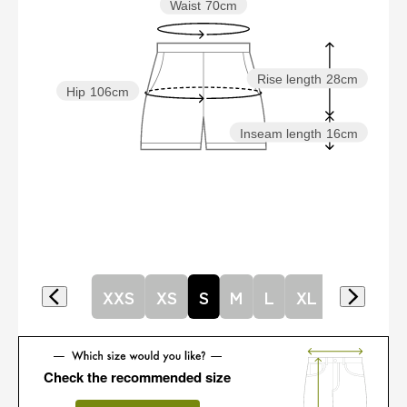
Waist
70cm
Rise length
28cm
Hip
106cm
Inseam length
16cm
XXS
XS
S
M
L
XL
Check the recommended size