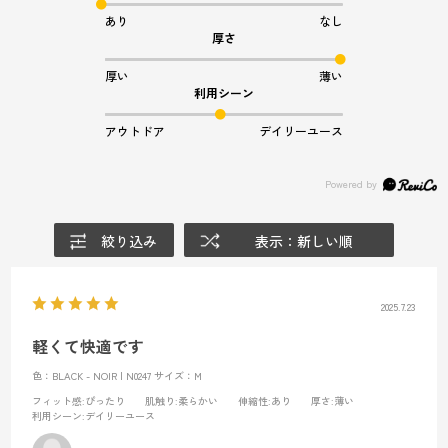
あり
なし
厚さ
厚い
薄い
利用シーン
アウトドア
デイリーユース
絞り込み
表示：新しい順
2025.7.23
軽くて快適です
色：BLACK - NOIR | N0247
サイズ：M
フィット感
:ぴったり
肌触り
:柔らかい
伸縮性
:あり
厚さ
:薄い
利用シーン
:デイリーユース