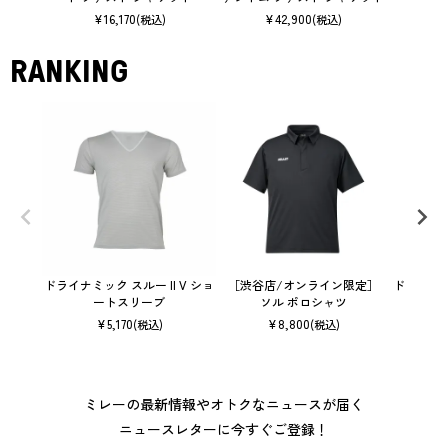
¥
16,170
¥
42,900
(税込)
(税込)
RANKING
ドライナミック スルー II V ショ
［渋谷店/オンライン限定］
ドライナミ
ートスリーブ
ソル ポロシャツ
¥
5,170
¥
8,800
(税込)
(税込)
ミレーの最新情報やオトクなニュースが届く
ニュースレターに今すぐご登録！