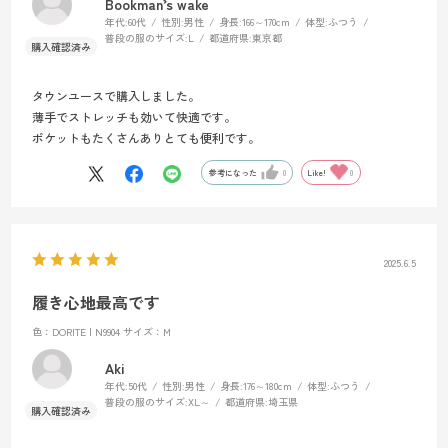
Bookman’s wake
年代:
60代
性別:
男性
身長:
166～170cm
体型:
ふつう
普段の服のサイズ:
L
都道府県:
東京都
タウンユースで購入しました。
薄手でストレッチも効いて快適です。
ポケットもたくさんありとても便利です。
参考になった
0
Like!
0
2025.6.5
履き心地最高です
色：DORITE | N9904
サイズ：M
Aki
年代:
50代
性別:
男性
身長:
176～180cm
体型:
ふつう
普段の服のサイズ:
XL～
都道府県:
埼玉県