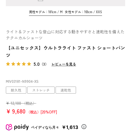
男性モデル：181cm / M
女性モデル：169cm / XXS
ライト＆ファストな登山に対応する動きやすさと速乾性を備えた
テクニカルショーツ
【ユニセックス】ウルトラライト ファスト ショートパン
ツ
5.0
（3）
レビューを見る
MIV03181
-N9904
-XS
耐久性
ストレッチ
速乾性
¥
12,100
（税込）
¥
9,680
[20%OFF]
（税込）
￥1,613
ペイディなら月々