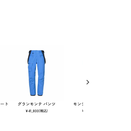
ョート
グランモンテ パンツ
モンテローザ パンツ
トリ
¥
41,800
¥
12,705
(税込)
(税込)