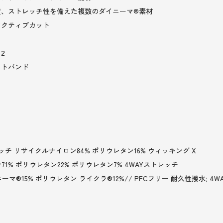
度、ストレッチ性を備えた複数のダイニーマ®素材
アクティブカット
２
ストバンド
チ リサイクルナイロン84% ポリウレタン16% ウィッキング X
% ポリウレタン22% ポリウレタン7% 4WAYストレッチ
マ®15% ポリウレタン ライクラ®12%// PFCフリー 耐久性撥水; 4