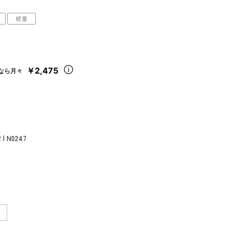
軽量
￥2,475
なら月々
 | N0247