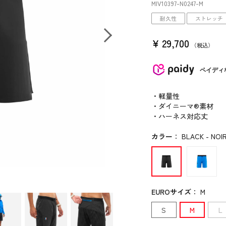
MIV10397
-N0247
-M
耐久性
ストレッチ
¥
29,700
税込
ペイディ
・軽量性
・ダイニーマ®素材
・ハーネス対応丈
カラー
：
BLACK - NOIR
EUROサイズ
：
M
S
M
L