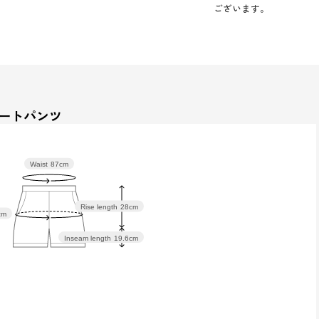
ございます。
ョートパンツ
Waist
87cm
Rise length
28cm
cm
Inseam length
19.6cm