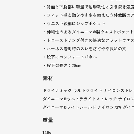
・背面と下腿部に軽量で耐摩耗性と引き裂き強
・フィット感と動きやすさを備えた立体裁断の
・ウエスト後部にジップポケット
・伸縮性のあるダイニーマ®製ウエストポケット
・ドローストリング付きの快適なフラットウエ
・ハーネス着用時のスレを防ぐやや長めの丈
・股下にコンフォートパネル
・股下の長さ：20cm
素材
ドライナミック ウルトラライト ナイロンストレッ
ダイニーマ®ウルトラライトストレッチ ナイロン71
ダイニーマ®ライトシールド ナイロン73% ダイニー
重量
140g