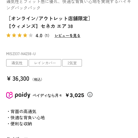
通気性とフィット感に優れ、快適な背負い心地を実現するハイキ
ングバックパック
［オンライン/アウトレット店舗限定］
【ウィメンズ】セネカ エア 38
4.0
（1）
レビューを見る
MIS2337
-N4238
-U
通気性
レインカバー
2気室
¥
36,300
税込
￥3,025
ペイディなら月々
・背面の高通気
・快適な背負い心地
・便利な収納