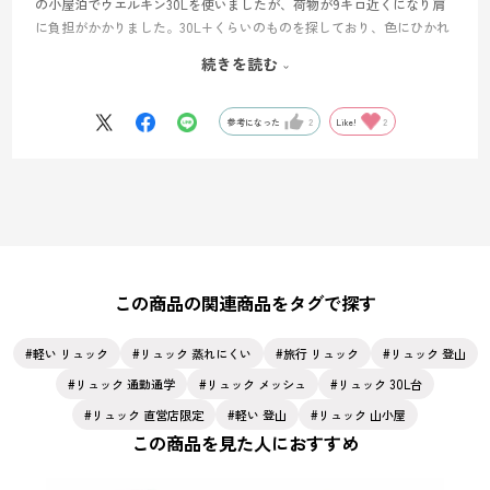
の小屋泊でウエルキン30Lを使いましたが、荷物が9キロ近くになり肩
に負担がかかりました。30L+くらいのものを探しており、色にひかれ
たのと、ネットショップで安くなっていたので購入しました。私は体
続きを読む
全体で背負いたいので、ウルトラライト系のザックに比べると重いで
すが、肩や腰のベルトがしっかりしているものが好みです。まだ使用
できていませんが、体にフィットするように調整すれば問題ないと思
参考になった
2
Like!
2
います。通気性もよさそうなのでこれからしっかり使い込んでいきた
いと思います。
この商品の関連商品をタグで探す
軽い リュック
リュック 蒸れにくい
旅行 リュック
リュック 登山
リュック 通勤通学
リュック メッシュ
リュック 30L台
リュック 直営店限定
軽い 登山
リュック 山小屋
この商品を見た人におすすめ