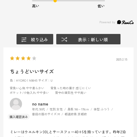
高い
低い
絞り込み
表示：新しい順
2025.2.15
ちょうどいいサイズ
色：HYDRO | N9845
サイズ：U
背負い心地
:やや柔らかい
背負った時の重さ
:感じにくい
ポケット/小物入れ
:やや多い
背中の通気性
:やや高い
no name
年代:
50代
性別:
女性
身長:
166～170cm
体型:
ふつう
普段の服のサイズ:
M
都道府県:
京都府
ミレーはウエルキン30Lとサースフェー40+5を持っています。昨年2泊