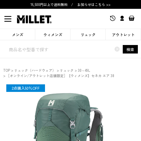
16,500円以上で送料無料
/
お知らせはこちら >>
メンズ
ウィメンズ
リュック
アウトレット
×
検索
TOP
リュック（ハードウェア）
リュック
30～49L
［オンライン/アウトレット店舗限定］【ウィメンズ】セネカ エア 38
限定
2点購入50％OFF