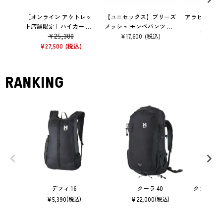
［オンライン アウトレッ
【ユニセックス】ブリーズ
アラビス 30
ト店舗限定］ハイカー エ
メッシュ モンペパンツ パ
¥
22,00
¥
25,300
ア 30
ンツ ズボン トレッキング
¥
17,600
ROPE
¥
27,500
RANKING
デフィ 16
クーラ 40
クンブ マ
¥
5,390
¥
22,000
(税込)
(税込)