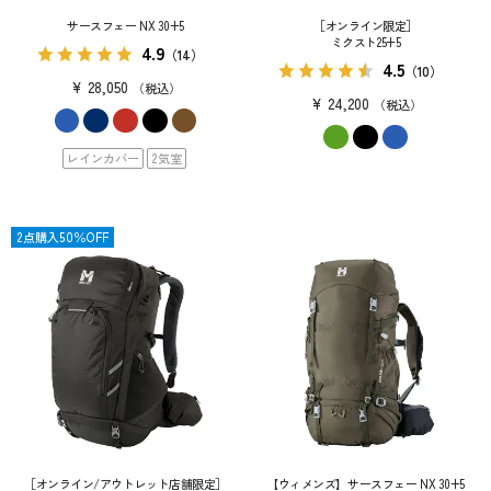
サースフェー NX 30+5
［オンライン限定］
ミクスト25+5
4.9
（14）
4.5
（10）
¥
28,050
税込
¥
24,200
税込
レインカバー
2気室
限定
2点購入50％OFF
［オンライン/アウトレット店舗限定］
【ウィメンズ】サースフェー NX 30+5