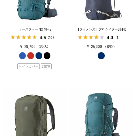
サースフェー NX 40+5
【ウィメンズ】プロライター30+10
4.6
4.0
（10）
（1）
¥
29,700
¥
25,300
税込
税込
レインカバー
2気室