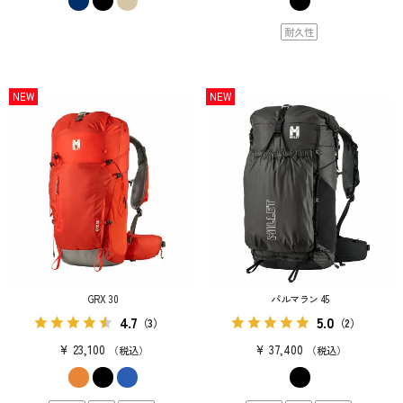
耐久性
NEW
NEW
GRX 30
パルマラン 45
4.7
5.0
（3）
（2）
¥
23,100
¥
37,400
税込
税込