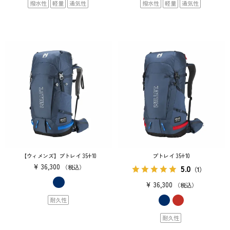
撥水性
軽量
通気性
撥水性
軽量
通気性
【ウィメンズ】プトレイ 35+10
プトレイ 35+10
¥
36,300
5.0
税込
（1）
¥
36,300
税込
耐久性
耐久性