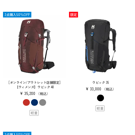
限定
2点購入50％OFF
限定
［オンライン/アウトレット店舗限定］
ウビック 35
【ウィメンズ】ウビック 40
¥
33,000
税込
¥
35,200
税込
軽量
軽量
限定
2点購入50％OFF