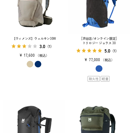
【ウィメンズ】ウェルキン30W
［渋谷店/オンライン限定］
トリロジー ジョラス 30
3.0
（1）
5.0
（1）
¥
17,600
税込
¥
77,000
税込
耐久性
軽量