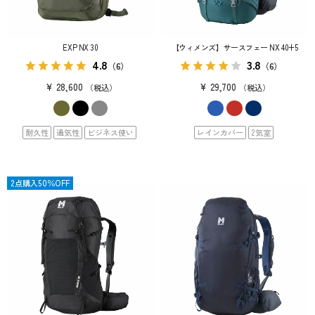
EXP NX 30
【ウィメンズ】サースフェー NX 40+5
4.8
3.8
（6）
（6）
¥
28,600
¥
29,700
税込
税込
耐久性
通気性
ビジネス使い
レインカバー
2気室
限定
2点購入50％OFF