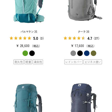
パルマラン 35
クーラ 30
5.0
4.7
（3）
（27）
¥
28,600
¥
17,600
税込
税込
耐久性
軽量
通気性
レインカバー
ビジネス使い