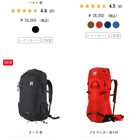
ハナン 40
4.5
（8）
4.6
（21）
¥
28,050
税込
¥
30,360
税込
レインカバー
2気室
レインカバー
2気室
NEW
クーラ 40
プロライター38+10