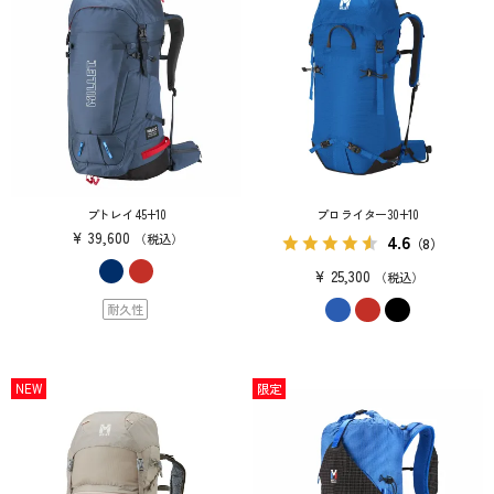
プトレイ 45+10
プロライター30+10
¥
39,600
4.6
税込
（8）
¥
25,300
税込
耐久性
NEW
限定