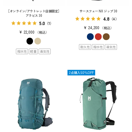
［オンライン/アウトレット店舗限定］
サースフェー NX ジップ 30
アラビス 30
4.8
（4）
5.0
（1）
¥
24,200
税込
¥
22,000
税込
耐久性
撥水性
通気性
撥水性
軽量
通気性
限定
2点購入50％OFF