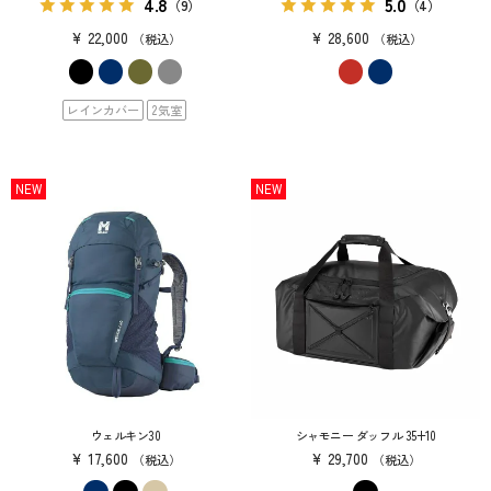
4.8
5.0
（9）
（4）
¥
22,000
¥
28,600
税込
税込
レインカバー
2気室
NEW
NEW
ウェルキン30
シャモニー ダッフル 35+10
¥
17,600
¥
29,700
税込
税込