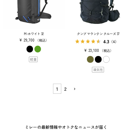
M-ホワイト 32
クンブ マウンテン クルーズ 37
¥
29,700
4.3
税込
（4）
¥
23,100
税込
軽量
通気性
1
2
ミレーの最新情報やオトクなニュースが届く