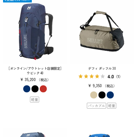
［オンライン/アウトレット店舗限定］
デフィ ダッフル 30
ウビック 40
4.0
（1）
¥
35,200
税込
¥
9,350
税込
軽量
パッカブル
軽量