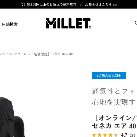
合計16,500円以上のお買上で送料無料 /
お知らせはこちら >>
店舗検索
ンライン/アウトレット店舗限定］セネカ エア 40
限定
2点購入50％OFF
通気性とフィ
心地を実現す
［オンライン
セネカ エア 40
4.7
（3