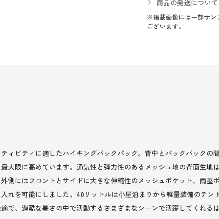
商品の発送について
※掲載画像には一部サン
ございます。
］
クティビティに適したハイキングバックパック。背中とバックパックの
を最大限に高めています。通気性と弾力性のあるメッシュ地の背面生地
。外側にはフロントとサイドに大きな伸縮性のメッシュポケット、雨蓋
入れを可能にしました。40リットルは小屋泊まりから軽量装備のテン
最適で、過酷な暑さの中で活動するさまざまなシーンで活躍してくれる