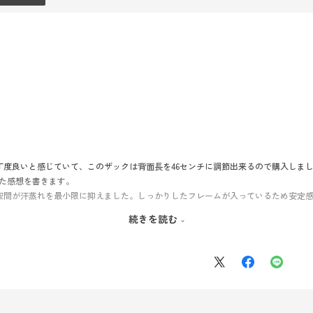
丁度良いと感じていて、このザックは背面長を46センチに調節出来るので購入しま
った感想を書きます。
空間が汗蒸れを最小限に抑えました。しっかりしたフレームが入っているため安定
。
続きを読む
逃がしているのも体感しました。
した。
沢山入ると思わない方がいいです。サイドのメッシュポケットは背負ったままドリン
プにカラビナで付けているので問題ありませんが。