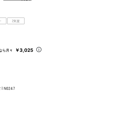
ー
2気室
￥3,025
なら月々
 | N0247