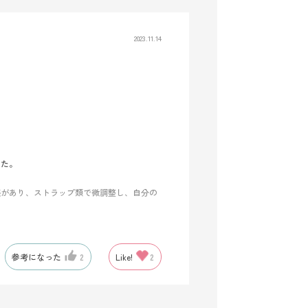
2023.11.14
した。
感があり、ストラップ類で微調整し、自分の
クを取り出せる形状ではないです。私はペ
参考になった
2
Like!
2