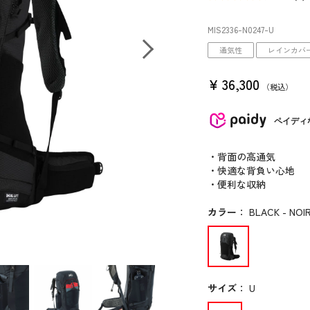
MIS2336
-N0247
-U
通気性
レインカバ
¥
36,300
税込
ペイディ
・背面の高通気
・快適な背負い心地
・便利な収納
カラー
：
BLACK - NOIR
サイズ
：
U