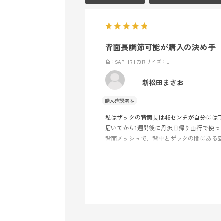
背面長調節可能が購入の決め手
色：SAPHIR | 7317
サイズ：U
新松田まさお
私はザックの背面長は46センチが自分には
届いてから1週間後に丹沢日帰り山行で使
背面メッシュで、背中とザックの間にある
体にフィットさせれば横ブレもありません
フレームからウエストストラップに荷重を
かなりストレスフリーに近い山行が出来ま
2気室のうち底部の気室は小さく、あまり
ットボトルホルダーをショルダーストラッ