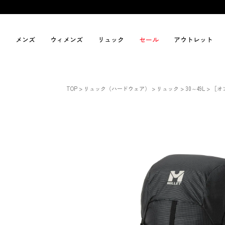
メンズ
ウィメンズ
リュック
セール
アウトレット
TOP
リュック（ハードウェア）
リュック
30～49L
［オ