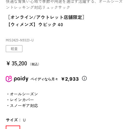
快適な背負い心地で季節や用途を選ばず活躍する、オールシーズ
ントレッキング対応リュックサック
［オンライン/アウトレット店舗限定］
【ウィメンズ】ウビック 40
MIS2423
-N9323
-U
軽量
¥
35,200
税込
￥2,933
ペイディなら月々
・オールシーズン
・レインカバー
・スノーギア対応
サイズ
：
U