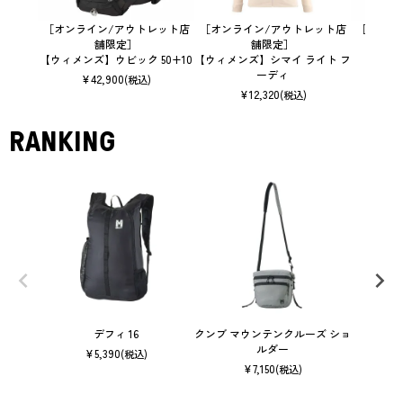
［オンライン/アウトレット店
［オンライン/アウトレット店
［オンラ
舗限定］
舗限定］
【ウィメンズ】ウビック 50+10
【ウィメンズ】シマイ ライト フ
ーディ
¥
42,900
(税込)
¥
12,320
(税込)
RANKING
デフィ 16
クンブ マウンテンクルーズ ショ
ルダー
¥
5,390
(税込)
¥
7,150
(税込)