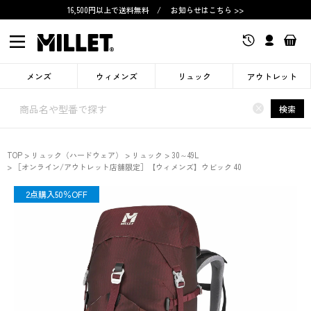
16,500円以上で送料無料
/
お知らせはこちら >>
メンズ
ウィメンズ
リュック
アウトレット
×
検索
TOP
リュック（ハードウェア）
リュック
30～49L
［オンライン/アウトレット店舗限定］【ウィメンズ】ウビック 40
限定
2点購入50％OFF