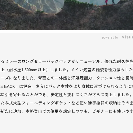
powered by
るミレーのロングセラーバックパックがリニューアル。優れた耐久性を備
上（耐水圧1,500mm以上）しました。メイン気室の縫製を極力減らし
ムーズになりました。背面との一体感と汗処理能力、クッション性と長
FEE BACK」は健在。さらにパック本体をより身体に近づけられるよ
体に引き寄せることができ、安定性と疲れにくさがさらに向上しました
たたみ式大型フォールディングポケットなど使い勝手抜群の収納はその
が新たに追加。本格登山での使用を想定しつつも、ビギナーにも使いや