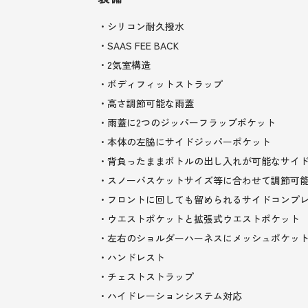
・シリコン耐久撥水
・SAAS FEE BACK
・2気室構造
・ボディフィットストラップ
・高さ調節可能な雨蓋
・雨蓋に2つのジッパーフラップポケット
・本体の左脇にサイドジッパーポケット
・背負ったままボトルの出し入れが可能なサイ
・スノーバスケットサイズ等に合わせて調節可
・フロントに回しても留められるサイドコンプ
・ウエストポケットと拡張式ウエストポケット
・左右のショルダーハーネスにメッシュポケッ
・ハンドレスト
・チェストストラップ
・ハイドレーションシステム対応