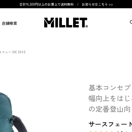
合計16,500円以上のお買上で送料無料 /
お知らせはこちら >>
店舗検索
フェー NX 30+5
基本コンセプ
幅向上をはじ
の定番登山向
サースフェー NX