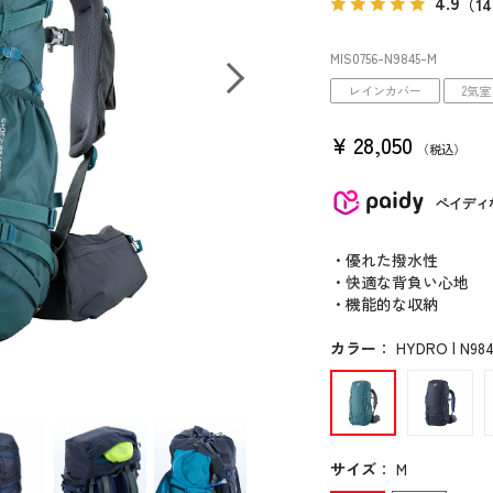
4.9
（1
MIS0756
-N9845
-M
レインカバー
2気室
¥
28,050
税込
ペイディ
・優れた撥水性
・快適な背負い心地
・機能的な収納
カラー
：
HYDRO | N98
サイズ
：
M