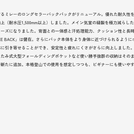
るミレーのロングセラーバックパックがリニューアル。優れた耐久性を備
上（耐水圧1,500mm以上）しました。メイン気室の縫製を極力減らし
ムーズになりました。背面との一体感と汗処理能力、クッション性と長
FEE BACK」は健在。さらにパック本体をより身体に近づけられるよ
体に引き寄せることができ、安定性と疲れにくさがさらに向上しました
たたみ式大型フォールディングポケットなど使い勝手抜群の収納はその
新たに追加。本格登山での使用を想定しつつも、ビギナーにも使いやす