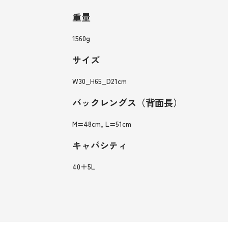
重量
1560g
サイズ
W30_H65_D21cm
バックレングス（背面長）
M=48cm, L=51cm
キャパシティ
40＋5L