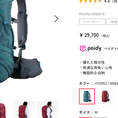
4.6
（1
MIS0754
-N9845
-M
レインカバー
2気室
¥
29,700
税込
ペイディ
・優れた撥水性
・快適な背負い心地
・機能的な収納
カラー
：
HYDRO | N98
サイズ
：
M