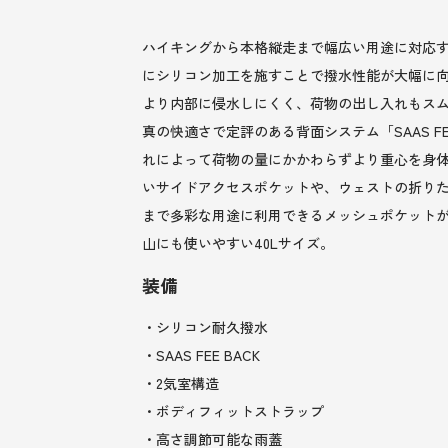
ハイキングから本格縦走まで幅広い用途に対応す
にシリコン加工を施すことで撥水性能が大幅に向
より内部に侵水しにくく、荷物の出し入れもス
真の快適さで定評のある背面システム「SAAS 
れによって荷物の量にかかわらずより重心を身
いサイドアクセスポケットや、ウェストの折り
まで多彩な用途に利用できるメッシュポケットが
山にも使いやすい40Lサイズ。
装備
・シリコン耐久撥水
・SAAS FEE BACK
・2気室構造
・ボディフィットストラップ
・高さ調節可能な雨蓋