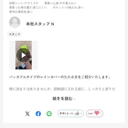
利用シーン
:アウトドア
背負い心地
:やや柔らかい
背負った時の重さ
:感じにくい
ポケット/小物入れ
:多い
背中の通気性
:高い
本社スタッフ N
パッカブルタイプのレインカバーのたたみ方をご紹介いたします。
特に決まりはありませんが、収納袋に入れる前に、しっかりと折りた
たむことを意識すると、きれいに収まりやすくなります。
続きを読む
ご使用後はレインカバーをよく乾かしてから収納することで、カビや
臭いの発生を防げます。
参考になった
5
Like!
1
長く快適に使うためにも、ひと手間を大切にしてくださいね。