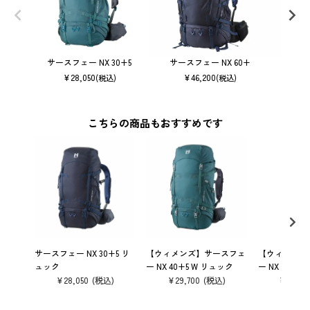
サースフェー NX 30+5
サースフェー NX 60+
サース
¥
28,050
¥
46,200
(税込)
(税込)
こちらの商品もおすすめです
サースフェー NX 30+5 リ
【ウィメンズ】サースフェ
【ウィメンズ
ュック
ー NX 40+5 W リュック
ー NX 30+5
¥
28,050
¥
29,700
¥
28,05