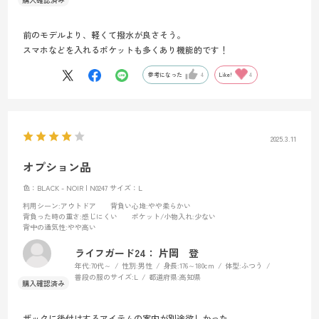
前のモデルより、軽くて撥水が良さそう。
スマホなどを入れるポケットも多くあり機能的です！
参考になった
4
Like!
4
2025.3.11
オプション品
色：BLACK - NOIR | N0247
サイズ：L
利用シーン
:アウトドア
背負い心地
:やや柔らかい
背負った時の重さ
:感じにくい
ポケット/小物入れ
:少ない
背中の通気性
:やや高い
ライフガード24： 片岡 登
年代:
70代～
性別:
男性
身長:
176～180cm
体型:
ふつう
普段の服のサイズ:
L
都道府県:
高知県
ザックに後付けするアイテムの案内が別途欲しかった