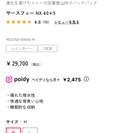
進化を遂げたミレーの定番登山向けバックパック
サースフェー NX 40+5
4.6
（10）
レビューを見る
MIS0754
-N9845
-M
レインカバー
2気室
¥
29,700
税込
￥2,475
ペイディなら月々
・優れた撥水性
・快適な背負い心地
・機能的な収納
サイズ
：
M
M
L