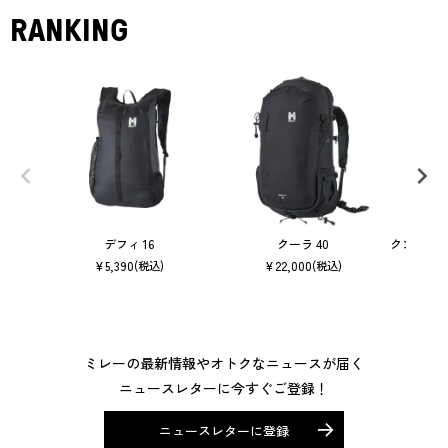
RANKING
デフィ 16
クーラ 40
クンブ マ
¥
5,390
¥
22,000
(税込)
(税込)
ミレーの最新情報やオトクなニュースが届く
ニュースレターに今すぐご登録！
ニュースレターに登録