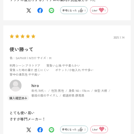
参考になった
0
Like!
5
2025.1.14
使い勝って
色：SAPHIR | N7317
サイズ：M
利用シーン
:アウトドア
背負い心地
:やや柔らかい
背負った時の重さ
:感じにくい
ポケット/小物入れ
:やや多い
背中の通気性
:やや高い
hiro
年代:
70代～
性別:
男性
身長:
166～170cm
体型:
大柄
普段の服のサイズ:
L
都道府県:
群馬県
とても使い易い
さすが専門メーカー！
参考になった
2
Like!
0