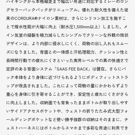
ハイキングから本格縦走まで幅広い用途に対応するミレーのロン
グセラーバックパックがリニューアル。優れた耐久性を備えた従
来のCORDURA®ナイロン素材は、さらにシリコン加工を施すこ
とで撥水性能が大幅に向上（耐水圧1,500mm以上）しました。メ
イン気室の縫製を極力減らしたシンプルでクリーンな外観の筒状
デザインは、より内部に侵水しにくく、荷物の出し入れもスムー
ズになりました。背面との一体感と汗処理能力、クッション性と
長時間行動での疲れにくさといった実用レベルでの真の快適さで
定評のある背面システム「SAAS FEE BACK」は健在。さらにパ
ック本体をより身体に近づけられるようにボディフィットストラ
ップが改良されました。これによって荷物の量にかかわらずより
重心を身体に引き寄せることができ、安定性と疲れにくさがさら
に向上しました。収納面でも背負ったままボトルが取り出しやす
いサイドアクセスポケットや、ウェストの折りたたみ式大型フォ
ールディングポケットなど使い勝手抜群の収納はそのままに、チ
ェストハーネスにはボトルからスマホまで多彩な用途に利用でき