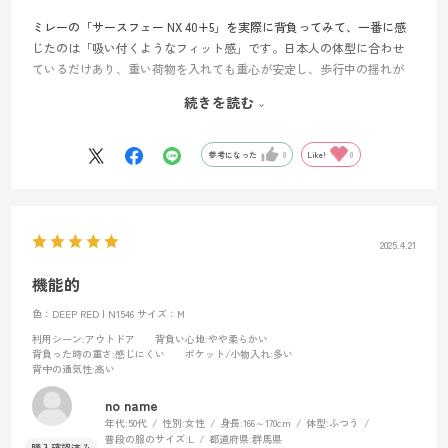
ミレーの「サースフェー NX 40+5」を実際に背負ってみて、一番に感
じたのは「吸い付くようなフィット感」です。日本人の体型に合わせ
ているだけあり、重い荷物を入れても重心が安定し、歩行中の揺れが
気になりません。
続きを読む
特に気に入ったのは、背面の調整がとても簡単な点です。休憩中に少
し締め直すといった動作がスムーズにでき、長時間歩いても肩が痛く
なりにくいのが助かります。メイン収納がガバッと大きく開くので、
参考になった
0
Like!
0
中の荷物を探すストレスもありません。
機能と背負い心地のバランスが絶妙で、山行の疲れ方が以前より減っ
た気がします。一度使うと他のザックに戻れないほど、山歩きを快適
にしてくれる頼もしい相棒です。
2025.4.21
機能的
色：DEEP RED | N1546
サイズ：M
利用シーン
:アウトドア
背負い心地
:やや柔らかい
背負った時の重さ
:感じにくい
ポケット/小物入れ
:多い
背中の通気性
:高い
no name
年代:
50代
性別:
女性
身長:
166～170cm
体型:
ふつう
普段の服のサイズ:
L
都道府県:
群馬県