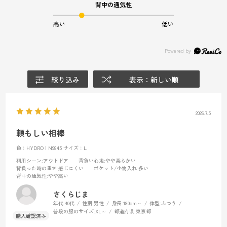
背中の通気性
高い
低い
絞り込み
表示：新しい順
2026.7.5
頼もしい相棒
色：HYDRO | N9845
サイズ：L
利用シーン
:アウトドア
背負い心地
:やや柔らかい
背負った時の重さ
:感じにくい
ポケット/小物入れ
:多い
背中の通気性
:やや高い
さくらじま
年代:
40代
性別:
男性
身長:
180cm～
体型:
ふつう
普段の服のサイズ:
XL～
都道府県:
東京都