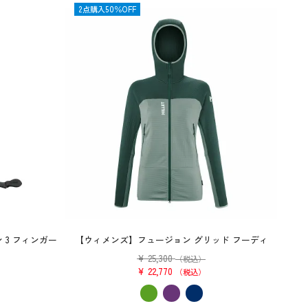
限定
2点購入50％OFF
 3 フィンガー
【ウィメンズ】フュージョン グリッド フーディ
¥
25,300
（税込）
¥
22,770
）
税込