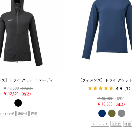
ンズ】ドライ グリッド フーディ
【ウィメンズ】ドライ グリッド
4.9
¥
17,600
（7
（税込）
¥
12,320
税込
¥
13,200
（税込）
¥
10,560
税込
ストレッチ
速乾性
軽量
ストレッチ
速乾性
軽量