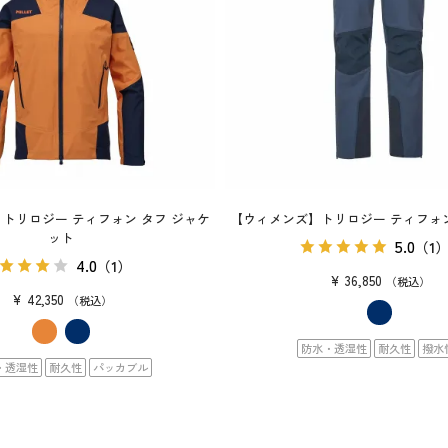
トリロジー ティフォン タフ ジャケ
【ウィメンズ】トリロジー ティフォン
ット
5.0
（1
4.0
（1）
¥
36,850
税込
¥
42,350
税込
防水・透湿性
耐久性
撥水
・透湿性
耐久性
パッカブル