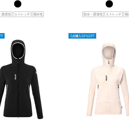
・透湿性
ストレッチ
撥水性
防水・透湿性
ストレッチ
撥
FF
SALE
2点購入50％OFF