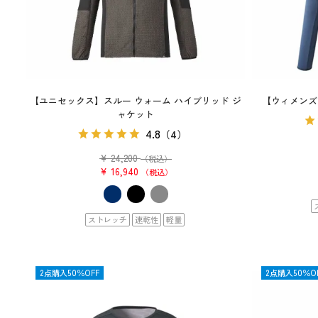
【ユニセックス】スルー ウォーム ハイブリッド ジ
【ウィメンズ
ャケット
4.8
（4）
¥
24,200
（税込）
¥
16,940
税込
ストレッチ
速乾性
軽量
OUTLET
2点購入50％OFF
OUTLET
2点購入50％O