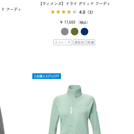
【ウィメンズ】ドライ グリッド フーディ
ド フーディ
4.0
（3）
）
¥
17,600
税込
ストレッチ
速乾性
軽量
SALE
2点購入50％OFF