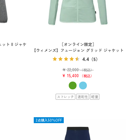
ト II ジャケ
［オンライン限定］
【ウィメンズ】フュージョン グリッド ジャケット
4.4
）
（5）
¥
22,000
（税込）
¥
15,400
税込
ストレッチ
速乾性
軽量
OUTLET
2点購入50％OFF