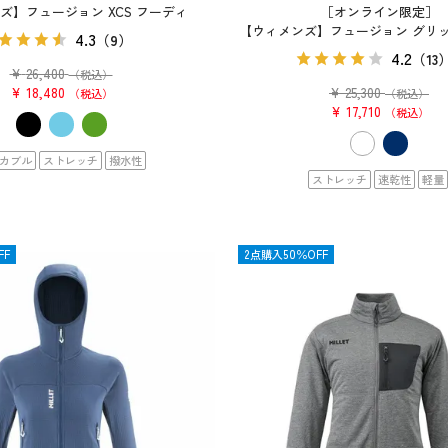
ズ】フュージョン XCS フーディ
［オンライン限定］
【ウィメンズ】フュージョン グリッ
4.3
（9）
4.2
（13
¥
26,400
（税込）
¥
18,480
¥
25,300
税込
（税込）
¥
17,710
税込
カブル
ストレッチ
撥水性
ストレッチ
速乾性
軽量
FF
OUTLET
2点購入50％OFF