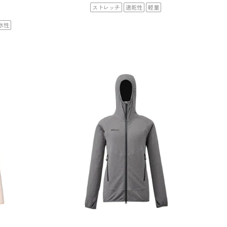
ストレッチ
速乾性
軽量
水性