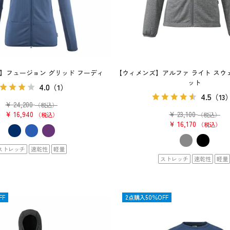
】フュージョン グリッド フーディ
【ウィメンズ】アルファ ライト スウェッ
ット
4.0
（1）
4.5
（13
¥
24,200
（税込）
¥
16,940
¥
23,100
税込
（税込）
¥
16,170
税込
ストレッチ
速乾性
軽量
ストレッチ
速乾性
軽量
FF
OUTLET
2点購入50％OFF