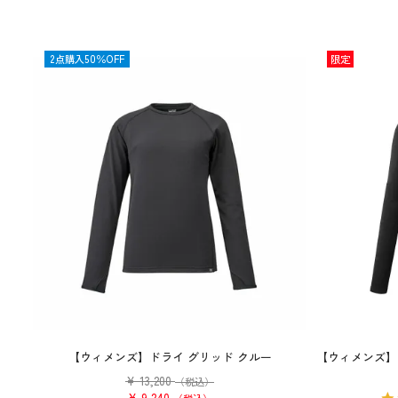
OUTLET
2点購入50％OFF
限定
【ウィメンズ】ドライ グリッド クルー
【ウィメンズ】
¥
13,200
（税込）
¥
9,240