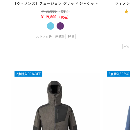
【ウィメンズ】フュージョン グリッド ジャケット
【ウィメン
¥
22,000
（税込）
¥
19,800
税込
ストレッチ
速乾性
軽量
パッ
OUTLET
2点購入50％OFF
OUTLET
2点購入50％O