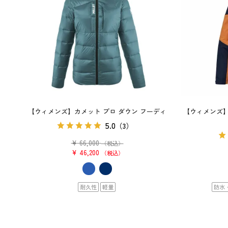
【ウィメンズ】カメット プロ ダウン フーディ
【ウィメンズ】
5.0
（3）
¥
66,000
（税込）
¥
46,200
税込
耐久性
軽量
防水