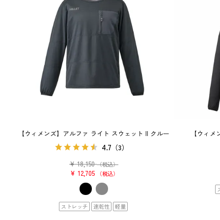
【ウィメンズ】アルファ ライト スウェット II クルー
【ウィメ
4.7
（3）
¥
18,150
（税込）
¥
12,705
税込
ストレッチ
速乾性
軽量