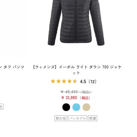
 タフ パンツ
【ウィメンズ】イーボル ライト ダウン 700 ジャケ
ット
）
4.5
（12）
¥
48,400
（税込）
¥
33,880
税込
性
耐久性
パッカブル
軽量