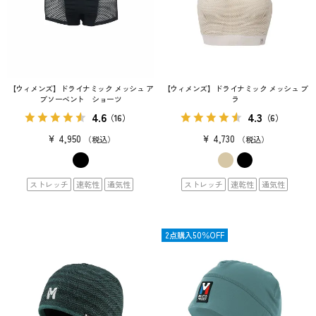
【ウィメンズ】ドライナミック メッシュ ア
【ウィメンズ】ドライナミック メッシュ ブ
ブソーベント ショーツ
ラ
4.6
4.3
（16）
（6）
¥
4,950
¥
4,730
税込
税込
ストレッチ
速乾性
通気性
ストレッチ
速乾性
通気性
OUTLET
2点購入50％OFF