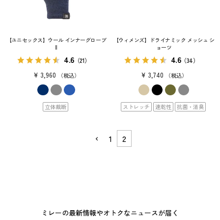
【ユニセックス】ウール インナーグローブ
【ウィメンズ】ドライナミック メッシュ シ
II
ョーツ
4.6
4.6
（21）
（34）
¥
3,960
¥
3,740
税込
税込
立体裁断
ストレッチ
速乾性
抗菌・消臭
1
2
ミレーの最新情報やオトクなニュースが届く