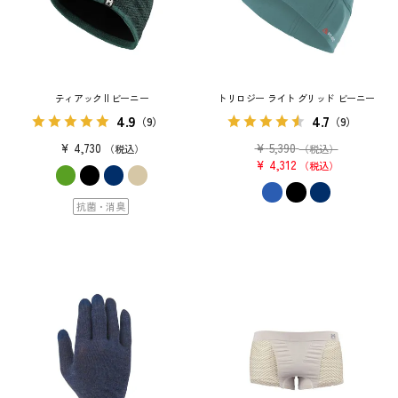
ティアック II ビーニー
トリロジー ライト グリッド ビーニー
4.9
4.7
（9）
（9）
¥
4,730
¥
5,390
税込
（税込）
¥
4,312
税込
抗菌・消臭