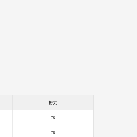
裄丈
76
78