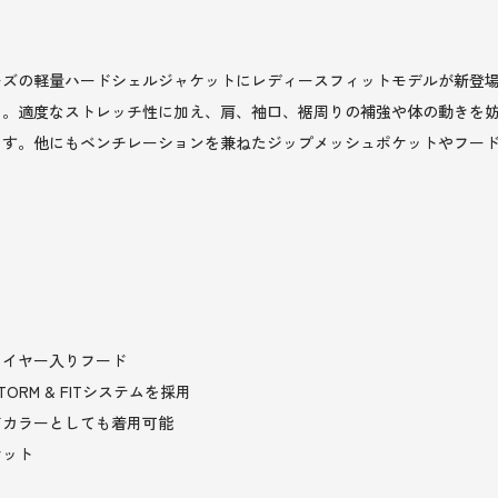
ーズの軽量ハードシェルジャケットにレディースフィットモデルが新登
用。適度なストレッチ性に加え、肩、袖口、裾周りの補強や体の動きを
ます。他にもベンチレーションを兼ねたジップメッシュポケットやフー
ワイヤー入りフード
RM & FITシステムを採用
ドカラーとしても着用可能
ケット