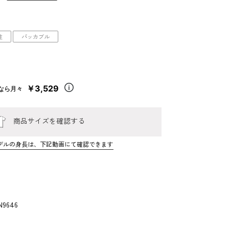
性
パッカブル
￥3,529
なら月々
商品サイズを確認する
デルの身長は、下記動画にて確認できます
N9646