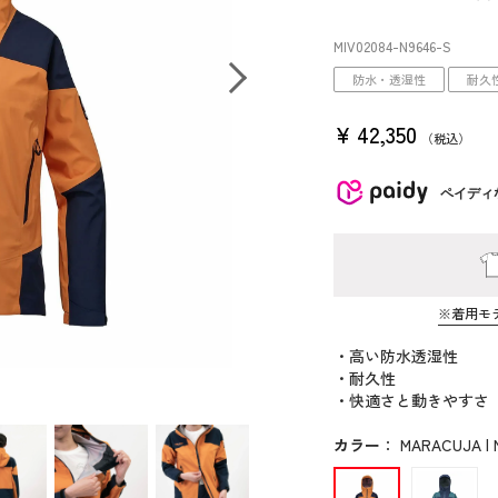
MIV02084
-N9646
-S
防水・透湿性
耐久
¥
42,350
税込
ペイディ
※着用モ
・高い防水透湿性
・耐久性
・快適さと動きやすさ
カラー
：
MARACUJA | 