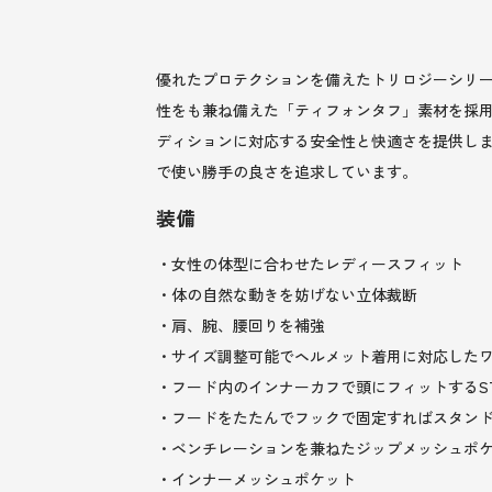
優れたプロテクションを備えたトリロジーシリ
性をも兼ね備えた「ティフォンタフ」素材を採
ディションに対応する安全性と快適さを提供し
で使い勝手の良さを追求しています。
装備
・女性の体型に合わせたレディースフィット
・体の自然な動きを妨げない立体裁断
・肩、腕、腰回りを補強
・サイズ調整可能でヘルメット着用に対応した
・フード内のインナーカフで頭にフィットするSTO
・フードをたたんでフックで固定すればスタン
・ベンチレーションを兼ねたジップメッシュポ
・インナーメッシュポケット