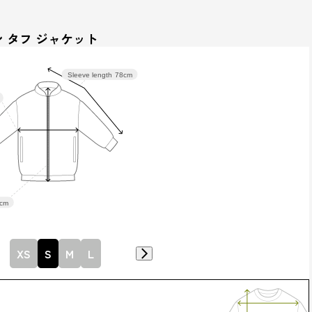
 タフ ジャケット
Sleeve length
78cm
cm
XS
S
M
L