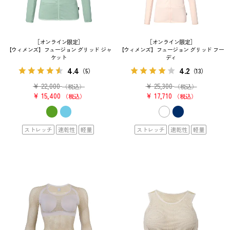
［オンライン限定］
［オンライン限定］
【ウィメンズ】フュージョン グリッド ジャ
【ウィメンズ】フュージョン グリッド フー
ケット
ディ
4.4
4.2
（5）
（13）
¥
22,000
¥
25,300
（税込）
（税込）
¥
15,400
¥
17,710
税込
税込
ストレッチ
速乾性
軽量
ストレッチ
速乾性
軽量