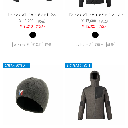
【ウィメンズ】ドライ グリッド クルー
【ウィメンズ】ドライ グリッド フーディ
¥
13,200
¥
17,600
（税込）
（税込）
¥
9,240
¥
12,320
税込
税込
ストレッチ
速乾性
軽量
ストレッチ
速乾性
軽量
OUTLET
2点購入50％OFF
OUTLET
2点購入50％OFF