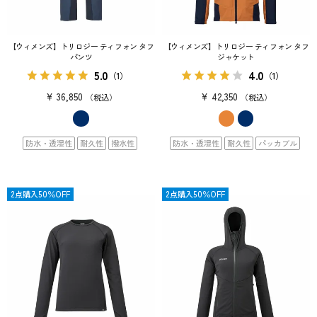
【ウィメンズ】トリロジー ティフォン タフ
【ウィメンズ】トリロジー ティフォン タフ
パンツ
ジャケット
5.0
4.0
（1）
（1）
¥
36,850
¥
42,350
税込
税込
防水・透湿性
耐久性
撥水性
防水・透湿性
耐久性
パッカブル
OUTLET
2点購入50％OFF
OUTLET
2点購入50％OFF