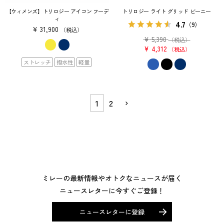
【ウィメンズ】トリロジー アイコン フーデ
トリロジー ライト グリッド ビーニー
ィ
4.7
（9）
¥
31,900
税込
¥
5,390
（税込）
¥
4,312
税込
ストレッチ
撥水性
軽量
1
2
ミレーの最新情報やオトクなニュースが届く
ニュースレターに今すぐご登録！
ニュースレターに登録