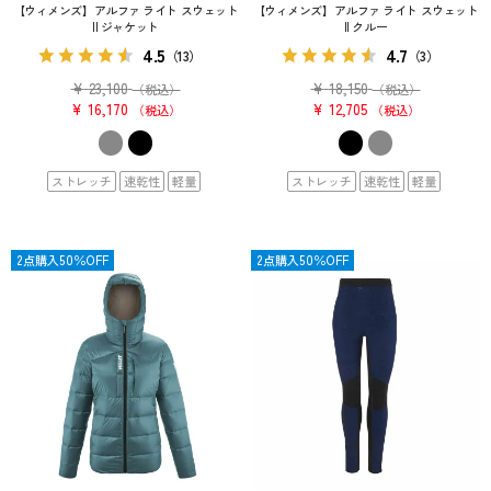
【ウィメンズ】アルファ ライト スウェット
【ウィメンズ】アルファ ライト スウェット
II ジャケット
II クルー
4.5
4.7
（13）
（3）
¥
23,100
¥
18,150
（税込）
（税込）
¥
16,170
¥
12,705
税込
税込
ストレッチ
速乾性
軽量
ストレッチ
速乾性
軽量
OUTLET
2点購入50％OFF
OUTLET
2点購入50％OFF