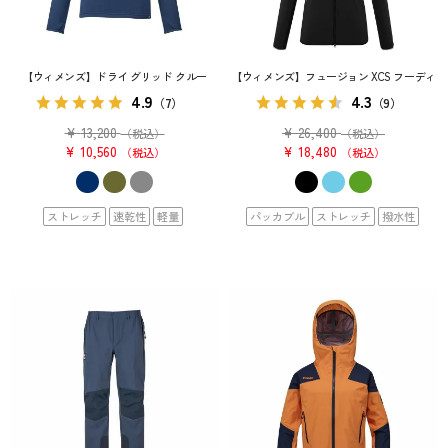
【ウィメンズ】ドライ グリッド クルー
【ウィメンズ】フュージョン XCS フーディ
4.9
4.3
（7）
（9）
¥
13,200
¥
26,400
（税込）
（税込）
¥
10,560
¥
18,480
税込
税込
ストレッチ
速乾性
軽量
パッカブル
ストレッチ
撥水性