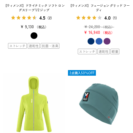
【ウィメンズ】ドライナミック ソフト ロン
【ウィメンズ】フュージョン グリッド フー
グスリーブ 1/2 ジップ
ディ
4.5
4.0
（2）
（1）
¥
9,130
¥
24,200
税込
（税込）
¥
16,940
税込
ストレッチ
速乾性
抗菌・消臭
ストレッチ
速乾性
軽量
OUTLET
2点購入50％OFF