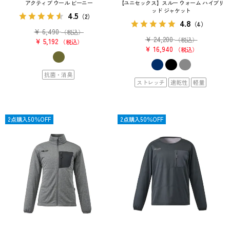
アクティブ ウール ビーニー
【ユニセックス】スルー ウォーム ハイブリ
ッド ジャケット
4.5
（2）
4.8
（4）
¥
6,490
（税込）
¥
24,200
（税込）
¥
5,192
税込
¥
16,940
税込
抗菌・消臭
ストレッチ
速乾性
軽量
OUTLET
2点購入50％OFF
OUTLET
2点購入50％OFF