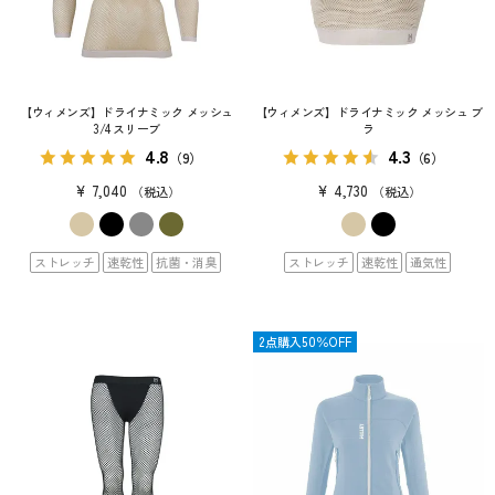
【ウィメンズ】ドライナミック メッシュ
【ウィメンズ】ドライナミック メッシュ ブ
3/4 スリーブ
ラ
4.8
4.3
（9）
（6）
¥
7,040
¥
4,730
税込
税込
ストレッチ
速乾性
抗菌・消臭
ストレッチ
速乾性
通気性
限定
2点購入50％OFF