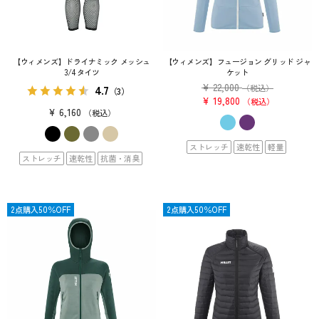
【ウィメンズ】ドライナミック メッシュ
【ウィメンズ】フュージョン グリッド ジャ
3/4 タイツ
ケット
¥
22,000
4.7
（税込）
（3）
¥
19,800
税込
¥
6,160
税込
ストレッチ
速乾性
軽量
ストレッチ
速乾性
抗菌・消臭
限定
2点購入50％OFF
OUTLET
2点購入50％OFF