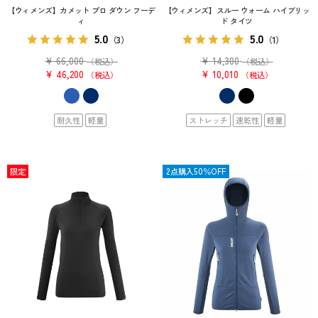
【ウィメンズ】カメット プロ ダウン フーデ
【ウィメンズ】スルー ウォーム ハイブリッ
ィ
ド タイツ
5.0
5.0
（3）
（1）
¥
66,000
¥
14,300
（税込）
（税込）
¥
46,200
¥
10,010
税込
税込
耐久性
軽量
ストレッチ
速乾性
軽量
限定
OUTLET
2点購入50％OFF