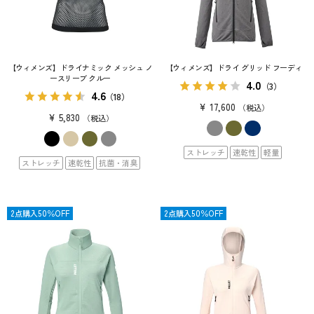
【ウィメンズ】ドライナミック メッシュ ノ
【ウィメンズ】ドライ グリッド フーディ
ースリーブ クルー
4.0
（3）
4.6
（18）
¥
17,600
税込
¥
5,830
税込
ストレッチ
速乾性
軽量
ストレッチ
速乾性
抗菌・消臭
SALE
2点購入50％OFF
SALE
2点購入50％OFF