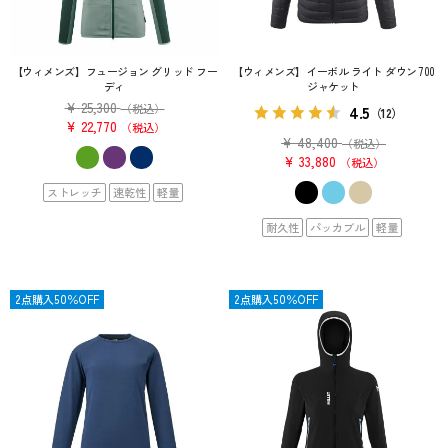
【ウィメンズ】フュージョン グリッド フー
【ウィメンズ】イーボル ライト ダウン 700
ディ
ジャケット
¥
25,300
4.5
（税込）
（12）
¥
22,770
税込
¥
48,400
（税込）
¥
33,880
税込
ストレッチ
速乾性
軽量
耐久性
パッカブル
軽量
OUTLET
2点購入50％OFF
OUTLET
2点購入50％OFF