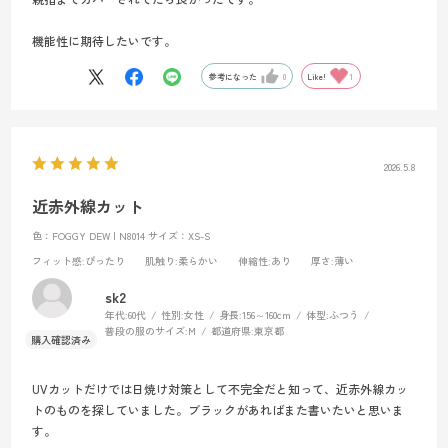
機能性に期待したいです。
参考になった
0
Like!
1
2026.5.8
近赤外線カット
色：FOGGY DEW | N8014
サイズ：XS-S
フィット感
:ぴったり
肌触り
:柔らかい
伸縮性
:あり
厚さ
:薄い
sk2
年代:
60代
性別:
女性
身長:
156～160cm
体型:
ふつう
普段の服のサイズ:
M
都道府県:
東京都
UVカットだけでは日焼け対策として不完全だと知って、近赤外線カッ
トのものを探していました。ブラックがあればまた書いたいと思いま
す。