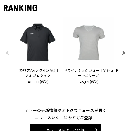
RANKING
［渋谷店/オンライン限定］
ドライナミック スルー II V ショ
ドライナミ
ソル ポロシャツ
ートスリーブ
¥
8,800
¥
5,170
(税込)
(税込)
ミレーの最新情報やオトクなニュースが届く
ニュースレターに今すぐご登録！
ニュースレターに登録