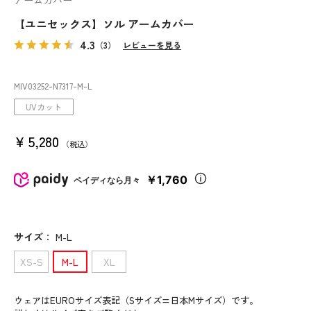
アームカバー
【ユニセックス】ソル アームカバー
4.3
（3）
レビューを見る
MIV03252
-N7317
-M-L
UVカット
¥
5,280
税込
￥1,760
ペイディなら月々
サイズ
：
M-L
XS-S
M-L
XL
ウェアはEUROサイズ表記（Sサイズ=日本Mサイズ）です。