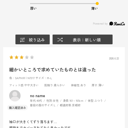
厚い
薄い
絞り込み
表示：新しい順
2026.6.22
細かいところで求めていたものとは違った
色：SAPHIR | N7317
サイズ：M-L
フィット感
:やや大きい
肌触り
:柔らかい
伸縮性
:あり
厚さ
:薄い
no name
年代:
40代
性別:
女性
身長:
161～165cm
体型:
ふつう
普段の服のサイズ:
L
都道府県:
京都府
袖口が大きくてずり落ちます…
親指までカバーされてたら良かったです。