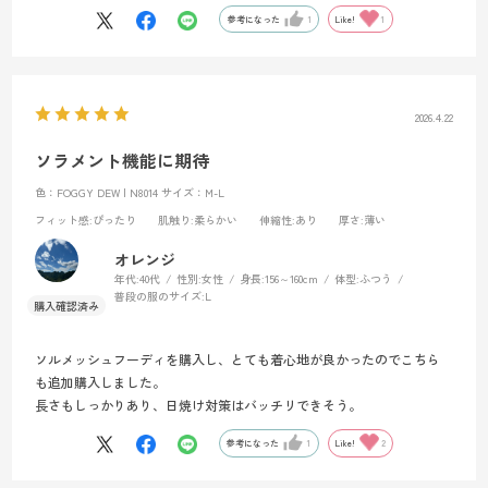
参考になった
1
Like!
1
2026.4.22
ソラメント機能に期待
色：FOGGY DEW | N8014
サイズ：M-L
フィット感
:ぴったり
肌触り
:柔らかい
伸縮性
:あり
厚さ
:薄い
オレンジ
年代:
40代
性別:
女性
身長:
156～160cm
体型:
ふつう
普段の服のサイズ:
L
ソルメッシュフーディを購入し、とても着心地が良かったのでこちら
も追加購入しました。
長さもしっかりあり、日焼け対策はバッチリできそう。
参考になった
1
Like!
2