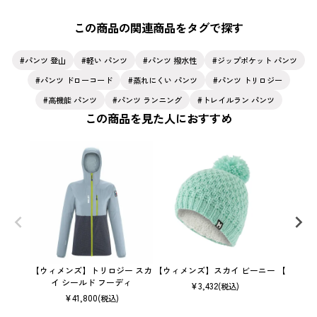
この商品の関連商品をタグで探す
パンツ 登山
軽い パンツ
パンツ 撥水性
ジップポケット パンツ
パンツ ドローコード
蒸れにくい パンツ
パンツ トリロジー
高機能 パンツ
パンツ ランニング
トレイルラン パンツ
この商品を見た人におすすめ
【ウィメンズ】トリロジー スカ
【ウィメンズ】スカイ ビーニー
【ウィメ
イ シールド フーディ
¥
3,432
(税込)
¥
41,800
(税込)