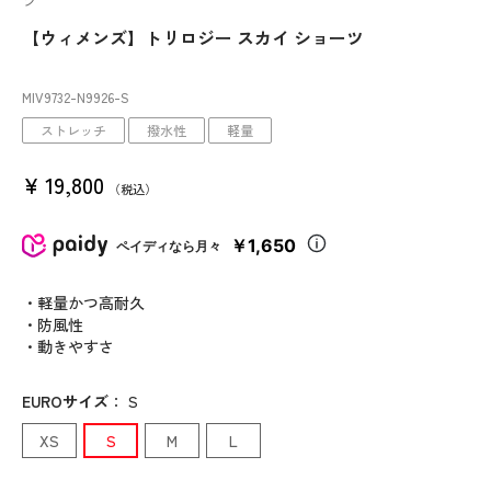
ツ
【ウィメンズ】トリロジー スカイ ショーツ
MIV9732
-N9926
-S
ストレッチ
撥水性
軽量
¥
19,800
税込
￥1,650
ペイディなら月々
・軽量かつ高耐久
・防風性
・動きやすさ
EUROサイズ
：
S
XS
S
M
L