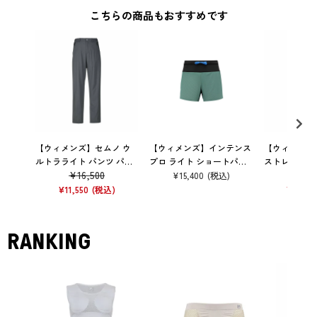
こちらの商品もおすすめです
【ウィメンズ】セムノ ウ
【ウィメンズ】インテンス
【ウィメンズ
ルトラライト パンツ パン
プロ ライト ショートパン
ストレッチ パ
¥
16,500
¥
15
ツ ズボン トレッキング
ツ パンツ ズボン トレッキ
ズボン トレ
¥
15,400
ング
¥
11,550
¥
12,32
RANKING