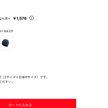
￥1,576
なら月々
| N4331
記（Sサイズ=日本Mサイズ）です。
ください。
カートに入れる