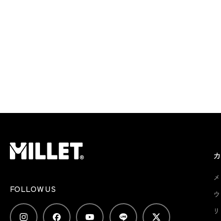
メ
FOLLOW US
ウ
リ