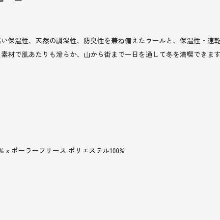
高い保温性、天然の調湿性、防臭性を兼ね備えたウールと、保温性・速
ス素材で肌あたりも滑らか、山から街まで一日を通して冬を満喫できま
% x ポーラーフリース ポリエステル100%