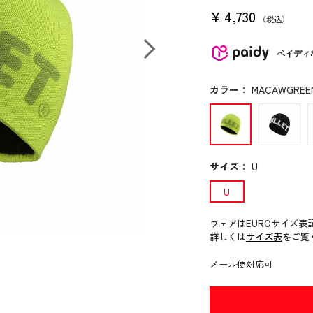
¥
4,730
税込
ペイディ
カラー
：
MACAWGREEN 
サイズ
：
U
U
ウェアはEUROサイズ表
詳しくは
サイズ表
をご覧
メール便対応可