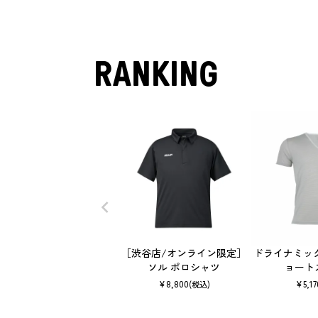
RANKING
［渋谷店/オンライン限定］
ドライナミック 
ソル ポロシャツ
ョート
¥
8,800
¥
5,17
(税込)