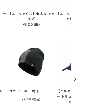
ニー
【ユニセックス】セネカ キャ
【ユニセックス】ブリーズメ
【ユ
ップ
ッシュ キャップ
ロ
¥
5,500
¥
6,050
(税込)
(税込)
ニ
ロゴ ビーニー 帽子
【ユニセックス】シャモニ
コン
ー トリロジー キャップ 帽
帽子
¥
4,730
子
¥
6,600