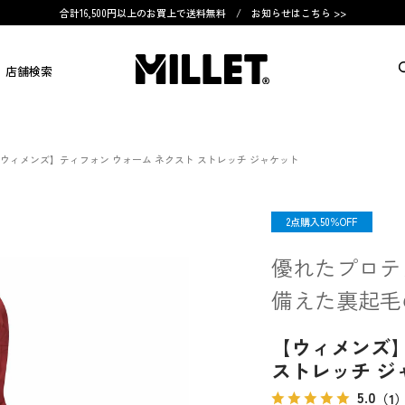
合計16,500円以上のお買上で送料無料 /
お知らせはこちら >>
店舗検索
ウィメンズ】ティフォン ウォーム ネクスト ストレッチ ジャケット
OUTLET
2点購入50％OFF
優れたプロテ
備えた裏起毛
【ウィメンズ】
ストレッチ ジ
5.0
（1