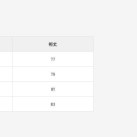
裄丈
77
79
81
83