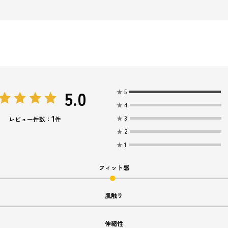
5.0
★
5
★
4
1
★
3
レビュー件数：
件
★
2
★
1
フィット感
肌触り
伸縮性