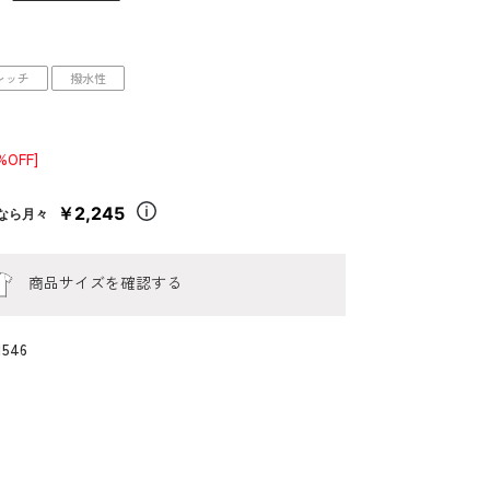
レッチ
撥水性
%OFF]
￥2,245
なら月々
商品サイズを確認する
1546