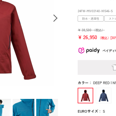
24FW-MIV03140
-N1546
-S
防水・透湿性
スト
¥
38,500
（税込）
¥
26,950
[30
（税込）
ペイディ
カラー
：
DEEP RED | N
EUROサイズ
：
S