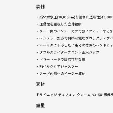
装備
・高い耐水圧(30,000mm)と優れた透湿性(4
・運動性を重視した立体裁断
・フード内のインナーカフで頭にフィットするSTOR
・ヘルメット対応で調整可能なプロテクティブ
・ハーネスに干渉しない高めの位置のハンドウ
・ダブルスライダーフロント止水ジップ
・ドローコードで調節可能な裾
・袖ベルクロアジャスター
・フード内側へのイージー収納
素材
ドライエッジ ティフォン ウォーム NX 3層 裏起毛 ナイ
重量