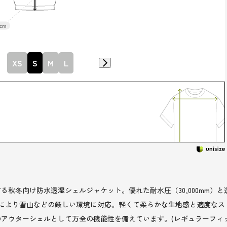
cm
XS
S
M
L
冬向け防水透湿シェルジャケット。優れた耐水圧（30,000mm）と透湿性（
」により雪山などの厳しい環境に対応。軽くて柔らかな生地感と適度な
アウターシェルとして万全の機能性を備えています。(レギュラーフィッ