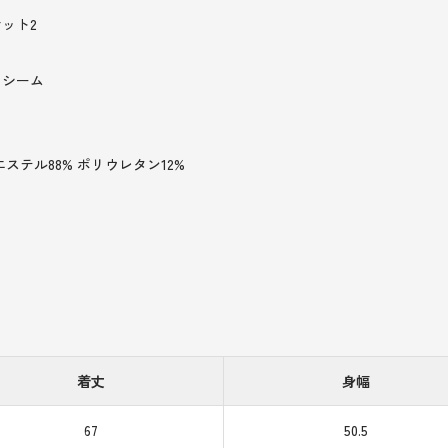
ット2
クシーム
ステル88% ポリウレタン12%
着丈
身幅
67
50.5