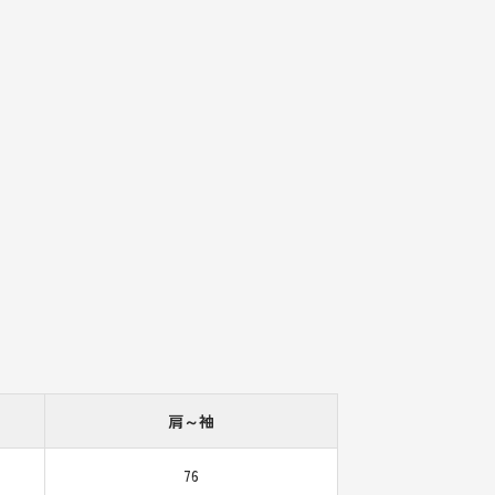
肩～袖
76