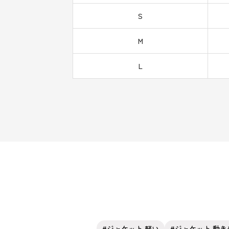
S
M
L
ジャケット 軽い
ジャケット 動き