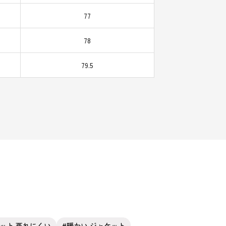
77
78
79.5
ット 蒸れにくい
暖かい ジャケット