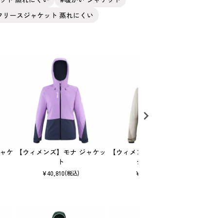
フリースジャケット 蒸れにくい
ジャケ
【ウィメンズ】モナ ジャケッ
【ウィメンズ】スノーバシン
【ウ
ト
ジャケット
¥
40,810
¥
54,670
(税込)
(税込)