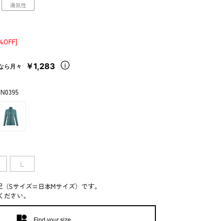
通気性
%OFF]
￥1,283
なら月々
 N0395
L
記（Sサイズ=日本Mサイズ）です。
ください。
Find your size