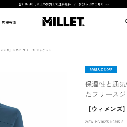
合計16,500円以上のお買上で送料無料 /
お知らせはこちら >>
店舗検索
メンズ】セネカ フリース ジャケット
OUTLET
2点購入50％OFF
保温性と通気
たフリースジ
【ウィメンズ】
24FW-MIV10255
-N0395
-S