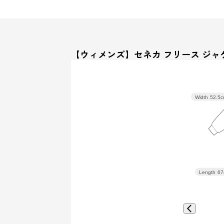
【ウィメンズ】セネカ フリース ジャ
Width
52.5
Length
67