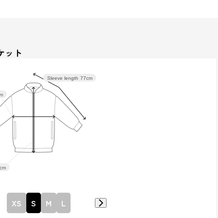
ケット
Sleeve length
77cm
cm
cm
XS
S
M
L