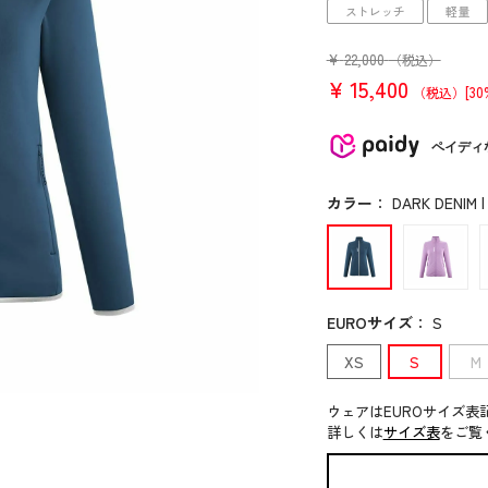
ストレッチ
軽量
¥
22,000
（税込）
¥
15,400
[30
（税込）
ペイディ
カラー
：
DARK DENIM |
EUROサイズ
：
S
XS
S
M
ウェアはEUROサイズ表
詳しくは
サイズ表
をご覧