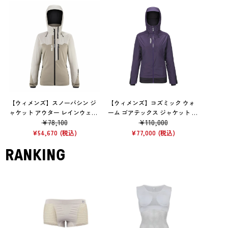
【ウィメンズ】スノーバシン ジ
【ウィメンズ】コズミック ウォ
ャケット アウター レインウェア
ーム ゴアテックス ジャケット ア
¥
78,100
¥
110,000
防水 ROPE
ウター レインウェア 防水 P RP E
VE VET
¥
54,670
¥
77,000
RANKING