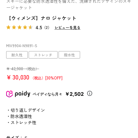
スキーに必要な防水透湿性を備えた、洗練されたデザインのスキ
ージャケット
【ウィメンズ】ナロ ジャケット
4.5
（2）
レビューを見る
MIV9904
-N9891
-S
耐久性
ストレッチ
撥水性
¥
42,900
（税込）
¥
30,030
[30%OFF]
（税込）
￥2,502
ペイディなら月々
・切り返しデザイン
・防水透湿性
・ストレッチ性
サイズ
：
S