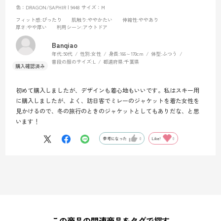
色：DRAGON/SAPHIR | 9448
サイズ：M
フィット感
:ぴったり
肌触り
:ややかたい
伸縮性
:ややあり
厚さ
:やや厚い
利用シーン
:アウトドア
Banqiao
年代:
50代
性別:
女性
身長:
166～170cm
体型:
ふつう
普段の服のサイズ:
L
都道府県:
千葉県
初めて購入しましたが、デザインも着心地もいいです。私はスキー用
に購入しましたが、よく、訪日客でミレーのジャケットを着た女性を
見かけるので、冬の旅行のときのジャケットとしてもありだな、と思
います！
参考になった
0
Like!
0
この商品の関連商品をタグで探す