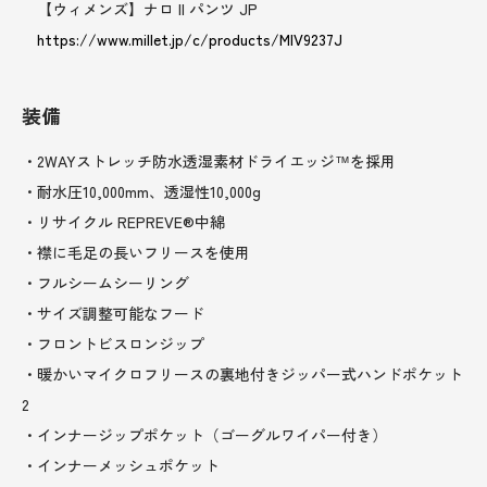
【ウィメンズ】ナロ II パンツ JP
https://www.millet.jp/c/products/MIV9237J
装備
・2WAYストレッチ防水透湿素材ドライエッジ™を採用
・耐水圧10,000mm、透湿性10,000g
・リサイクル REPREVE®中綿
・襟に毛足の長いフリースを使用
・フルシームシーリング
・サイズ調整可能なフード
・フロントビスロンジップ
・暖かいマイクロフリースの裏地付きジッパー式ハンドポケット
2
・インナージップポケット（ゴーグルワイパー付き）
・インナーメッシュポケット