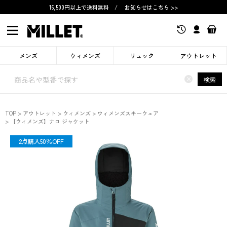
16,500円以上で送料無料
/
お知らせはこちら >>
メンズ
ウィメンズ
リュック
アウトレット
×
検索
TOP
アウトレット
ウィメンズ
ウィメンズスキーウェア
【ウィメンズ】ナロ ジャケット
OUTLET
2点購入50％OFF