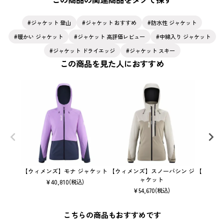
ジャケット 登山
ジャケット おすすめ
防水性 ジャケット
暖かい ジャケット
ジャケット 高評価レビュー
中綿入り ジャケット
ジャケット ドライエッジ
ジャケット スキー
この商品を見た人におすすめ
【ウィメンズ】モナ ジャケット
【ウィメンズ】スノーバシン ジ
【ウィメ
ャケット
¥
40,810
(税込)
¥
54,670
(税込)
こちらの商品もおすすめです