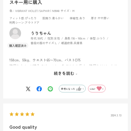
スキー用に購入
色：VIBRANT VIOLET/SAPHIR | N9948
サイズ：M
フィット感
:ぴったり
肌触り
:柔らかい
伸縮性
:あり
厚さ
:やや厚い
利用シーン
:アウトドア
うりちゃん
年代:
50代
性別:
女性
身長:
156～160cm
体型:
ふつう
普段の服のサイズ:
L
都道府県:
兵庫県
158cm、55kg、ウエスト65〜70cm、バストD75
腕周り太め。M購入でジャスト、そではやや長く、脇周りはピッタリ、
薄手のフリースが一枚着れます。透湿性10000のため強い雨雪には弱い
続きを読む
です。天候が良ければ一枚でも十分です。
参考になった
1
Like!
0
2024.3.13
Good quality