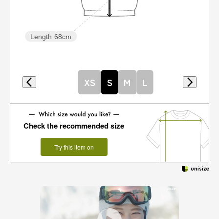
Length
68cm
XS
S
M
L
Check the recommended size
Try this item on