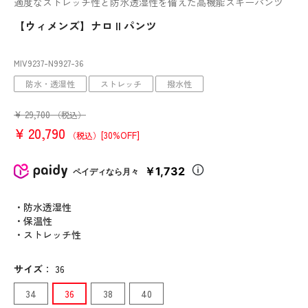
適度なストレッチ性と防水透湿性を備えた高機能スキーパンツ
【ウィメンズ】ナロ II パンツ
MIV9237
-N9927
-36
防水・透湿性
ストレッチ
撥水性
¥
29,700
（税込）
¥
20,790
[30%OFF]
（税込）
￥1,732
ペイディなら月々
・防水透湿性
・保温性
・ストレッチ性
サイズ
：
36
34
36
38
40