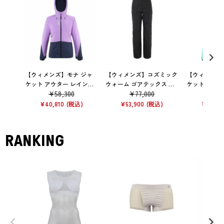
【ウィメンズ】モナ ジャ
【ウィメンズ】コズミック
【ウィメンズ
ケット アウター レインウ
ウォーム ゴアテックス パ
ケット アウタ
¥
58,300
¥
77,000
¥
42
ェア 防水 VIBRANT VIO ET
ンツ アウター レインウェ
ト AR BA
ア 防水
¥
40,810
¥
53,900
¥
30,03
RANKING