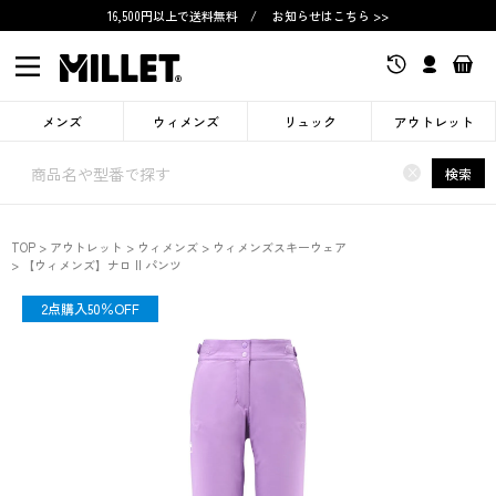
16,500円以上で送料無料
/
お知らせはこちら >>
メンズ
ウィメンズ
リュック
アウトレット
×
検索
TOP
アウトレット
ウィメンズ
ウィメンズスキーウェア
【ウィメンズ】ナロ II パンツ
OUTLET
2点購入50％OFF