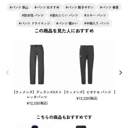
パンツ 登山
パンツ おすすめ
パンツ 動きやすい
パンツ 春夏
防水性 パンツ
蒸れにくい パンツ
スキー パンツ
パンツ ドライエッジ
パンツ 暖かい
中綿入り パンツ
この商品を見た人におすすめ
【ウィメンズ】デュランスIIスト
【ウィメンズ】ビオナセ パンツ
【ウィメ
レッチパンツ
¥
12,320
(税込)
¥
12,320
(税込)
こちらの商品もおすすめです