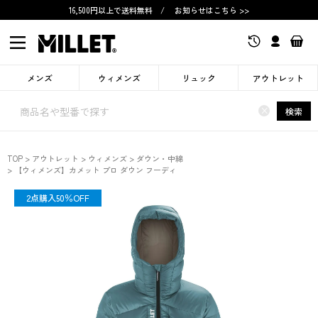
16,500円以上で送料無料
/
お知らせはこちら >>
メンズ
ウィメンズ
リュック
アウトレット
×
検索
TOP
アウトレット
ウィメンズ
ダウン・中綿
【ウィメンズ】カメット プロ ダウン フーディ
OUTLET
2点購入50％OFF