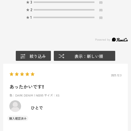
★
3
(0)
★
2
(0)
★
1
(0)
絞り込み
表示：新しい順
2025.12.3
あったかいです❗️
色：DARK DENIM | N0395
サイズ：XS
ひとで