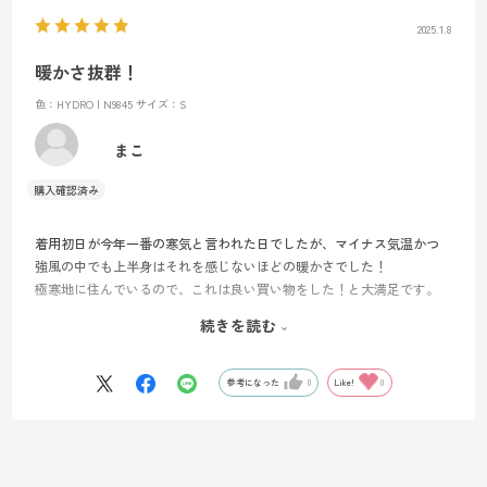
2025.1.8
暖かさ抜群！
色：HYDRO | N9845
サイズ：S
まこ
着用初日が今年一番の寒気と言われた日でしたが、マイナス気温かつ
強風の中でも上半身はそれを感じないほどの暖かさでした！
極寒地に住んでいるので、これは良い買い物をした！と大満足です。
身長１６６センチで、Sサイズを購入しました（MILLETさんではいつ
続きを読む
もＳサイズ購入）。丈は腰にかかるくらいで、袖丈も丁度よかったで
す。
参考になった
0
Like!
0