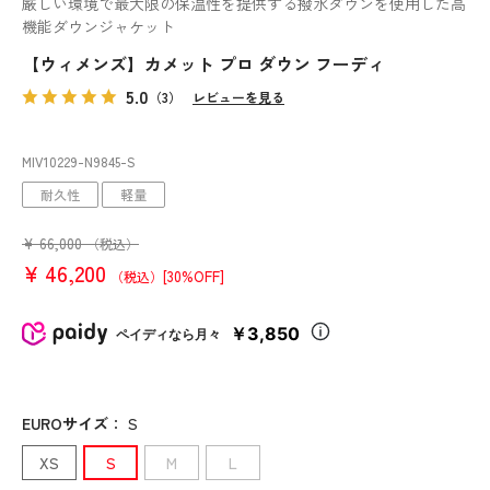
厳しい環境で最大限の保温性を提供する撥水ダウンを使用した高
機能ダウンジャケット
【ウィメンズ】カメット プロ ダウン フーディ
5.0
（3）
レビューを見る
MIV10229
-N9845
-S
耐久性
軽量
¥
66,000
（税込）
¥
46,200
[30%OFF]
（税込）
￥3,850
ペイディなら月々
EUROサイズ
：
S
XS
S
M
L