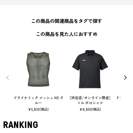
この商品の関連商品をタグで探す
この商品を見た人におすすめ
ドライナミック メッシュ NS ク
［渋谷店/オンライン限定］
ドライナミ
ルー
ソル ポロシャツ
¥
5,830
¥
8,800
(税込)
(税込)
RANKING