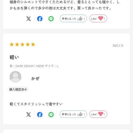
細身のシルエットで小さくたためるけど、着るととっても暖かく、し
かも水を弾くので多少の雨は大丈夫です。買って良かったです。
参考になった
0
Like!
0
2025.2.13
軽い
色：DARK DENIM | N0395
サイズ：L
かぜ
軽くてスタイリッシュで着やすい
参考になった
0
Like!
0