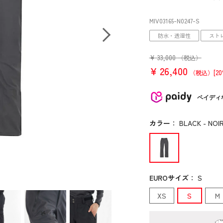
MIV03165
-N0247
-S
防水・透湿性
スト
¥
33,000
（税込）
¥
26,400
[2
（税込）
ペイディ
カラー
：
BLACK - NOIR
EUROサイズ
：
S
XS
S
M