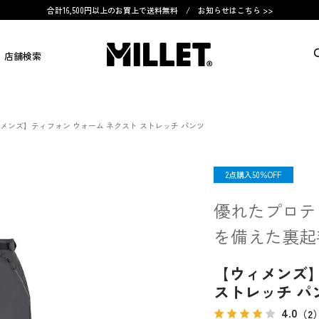
合計16,500円以上のお買上で送料無料 /
お知らせはこちら >>
店舗検索
メンズ】ティフォン ウォーム ネクスト ストレッチ パンツ
OUTLET
2点購入50％OFF
優れたプロテ
を備えた裏起
【ウィメンズ】
ストレッチ パ
4.0
（2