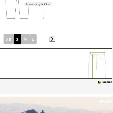
Inseam length
73cm
XS
S
M
L