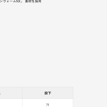
ォンウォームNX」 素材を採用
上
股下
71