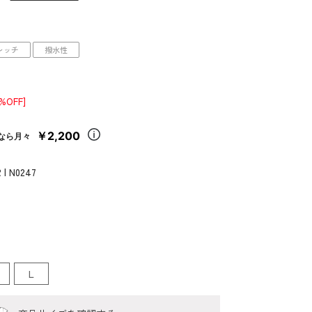
レッチ
撥水性
0%OFF]
￥2,200
なら月々
 | N0247
L