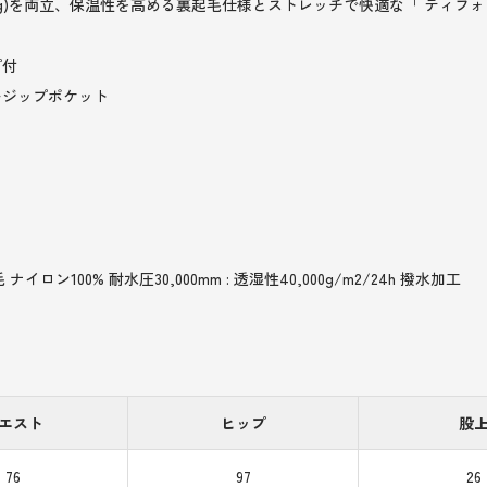
0,000g)を両立、保温性を高める裏起毛仕様とストレッチで快適な「 ティフ
プ付
ージップポケット
ロン100% 耐水圧30,000mm : 透湿性40,000g/m2/24h 撥水加工
エスト
ヒップ
股
76
97
26