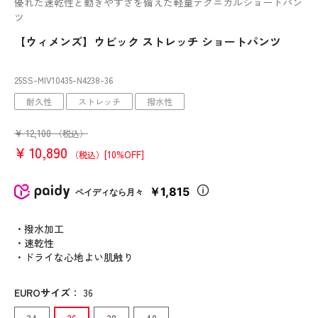
優れた速乾性と動きやすさを備えた軽量テクニカルショートパン
ツ
【ウィメンズ】ウビック ストレッチ ショートパンツ
25SS-MIV10435
-N4238
-36
耐久性
ストレッチ
撥水性
¥
12,100
（税込）
¥
10,890
[10%OFF]
（税込）
￥1,815
ペイディなら月々
・撥水加工
・速乾性
・ドライな心地よい肌触り
EUROサイズ
：
36