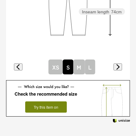
Inseam length
74cm
XS
S
M
L
Check the recommended size
Try this item on