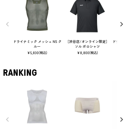
ドライナミック メッシュ NS ク
［渋谷店/オンライン限定］
ドライナミ
ルー
ソル ポロシャツ
¥
5,830
¥
8,800
(税込)
(税込)
RANKING