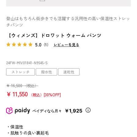
登山はもちろん街歩きでも活躍する汎用性の高い保温性ストレッ
チパンツ
【ウィメンズ】ドロワット ウォーム パンツ
5.0
（1）
レビューを見る
24FW-MIV01841
-N9545
-S
ストレッチ
撥水性
速乾性
¥
16,500
（税込）
¥
11,550
[30%OFF]
（税込）
￥1,925
ペイディなら月々
・保温性
・肌触りの良い裏起毛