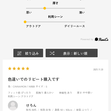
厚さ
厚い
薄い
利用シーン
アウトドア
デイリーユース
絞り込み
表示：新しい順
2025.11.20
色違いでのリピート購入です
色：CINNAMON | N9928
サイズ：S
フィット感
:ぴったり
肌触り
:柔らかい
伸縮性
:あり
厚さ
:やや厚い
利用シーン
:アウトドア
けろん
年代:
50代
性別:
女性
身長:
161～165cm
体型:
ふつう