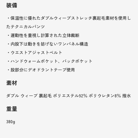
装備
・保温性に優れたダブルウィーブストレッチ裏起毛素材を使用し
たテクニカルパンツ
・運動性を重視し計算された立体裁断
・内股下は動きを妨げないワンパネル構造
・ウエストアジャストベルト
・ハンドウォームポケット、バックポケット
・股部分にデオドラントテープ使用
素材
ダブル ウィーブ 裏起毛 ポリエステル92％ ポリウレタン8％ 撥水
重量
380g