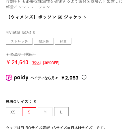
行動中にも必要な保温性を確保するよう素材を戦略的に配置した
軽量インシュレーション
【ウィメンズ】ボッソン 60 ジャケット
MIV10548
-N0247
-S
ストレッチ
撥水性
軽量
¥
35,200
（税込）
¥
24,640
[30%OFF]
（税込）
￥2,053
ペイディなら月々
EUROサイズ
：
S
XS
S
M
L
ウェアはEUROサイズ表記（Sサイズ=日本Mサイズ）です。