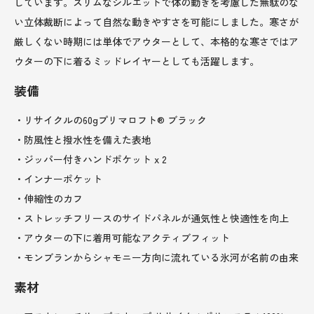
しています。スリムなシルエットで体の動きを考慮した無駄のな
い立体裁断によって自然な動きやすさを可能にしました。寒さが
厳しくない時期には単体でアウターとして、本格的な寒さではア
ウターの下に着るミッドレイヤーとしても活躍します。
装備
・リサイクルの60gプリマロフト® ブラック
・防風性と撥水性を備えた表地
・ジッパー付きハンドポケット x 2
・インナーポケット
・伸縮性のカフ
・ストレッチフリースのサイドパネルが通気性と快適性を向上
・アウターの下に着用可能なアクティブフィット
・モンブランからシャモニー方向に流れている氷河が名前の由来
素材