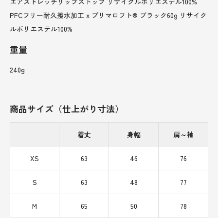
エアストレッチリップストップ リサイクルポリエステル100%
PFCフリー耐久撥水加工 x プリマロフト® ブラック60g リサイク
ルポリエステル100%
重量
240g
商品サイズ（仕上がり寸法）
着丈
身幅
肩～袖
XS
63
46
76
S
63
48
77
M
65
50
78