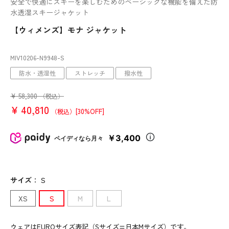
安全で快適にスキーを楽しむためのベーシックな機能を備えた防
水透湿スキージャケット
【ウィメンズ】モナ ジャケット
MIV10206
-N9948
-S
防水・透湿性
ストレッチ
撥水性
¥
58,300
（税込）
¥
40,810
[30%OFF]
（税込）
￥3,400
ペイディなら月々
サイズ
：
S
XS
S
M
L
ウェアはEUROサイズ表記（Sサイズ=日本Mサイズ）です。