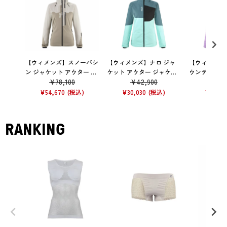
【ウィメンズ】スノーバシ
【ウィメンズ】ナロ ジャ
【ウィメンズ
ン ジャケット アウター レ
ケット アウター ジャケッ
ウンテン ジャ
¥
78,100
¥
42,900
¥
45
インウェア 防水 ROPE
ト AR BA
ター ジャケット
VIO ET
¥
54,670
¥
30,030
¥
31,57
RANKING