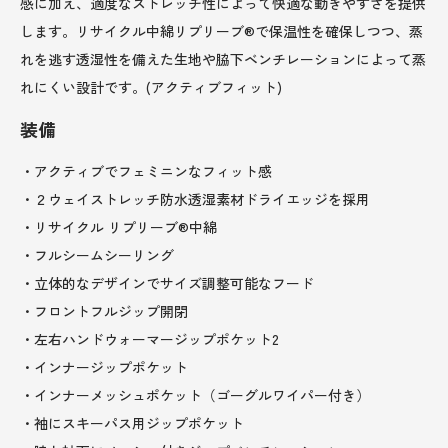
感に加え、適度なストレッチ性によって快適な動きやすさを提供
します。リサイクル中綿リプリーブ®で保温性を確保しつつ、蒸
れを逃す透湿性を備えた生地や脇下ベンチレーションによって蒸
れにくい設計です。(アクティブフィット)
装備
・アクティブでフェミニンなフィット感
・２ウェイストレッチ防水透湿素材ドライエッジを採用
・リサイクル リプリーブ®中綿
・フルシームシーリング
・立体的なデザインでサイズ調整可能なフード
・フロントフルジップ開閉
・左右ハンドウォーマージップポケット2
・インナージップポケット
・インナーメッシュポケット（ゴーグルワイパー付き）
・袖にスキーパス用ジップポケット