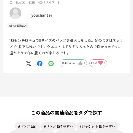
色：BLACK - NOIR | N0247
サイズ：S
youchanter
153センチ53キロでSサイズのパンツを購入しました。足の長さはちょう
どで､股下は浅いです。ウエストはギリギリ入ったので良かったです。
温かそうで冬に履くのが楽しみです。
参考になった
1
Like!
0
この商品の関連商品をタグで探す
パンツ 登山
パンツ 動きやすい
ジャケット 動きやすい