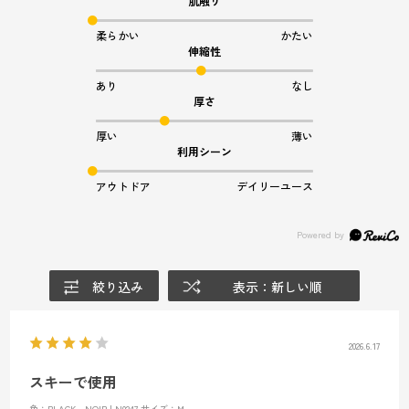
肌触り
柔らかい
かたい
伸縮性
あり
なし
厚さ
厚い
薄い
利用シーン
アウトドア
デイリーユース
絞り込み
表示：新しい順
2026.6.17
スキーで使用
色：BLACK - NOIR | N0247
サイズ：M