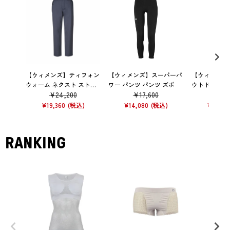
【ウィメンズ】ティフォン
【ウィメンズ】スーパーパ
【ウィメンズ
ウォーム ネクスト ストレ
ワー パンツ パンツ ズボ
ウトドア XC 
¥
24,200
¥
17,600
¥
18
ッチ トレック パンツ パン
ンツ ズボン 
ツ ズボン トレッキング
40
¥
19,360
¥
14,080
¥
13,09
RANKING