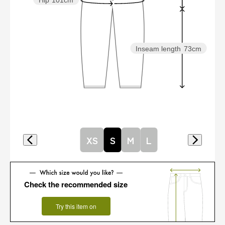
Hip
101cm
Inseam length
73cm
XS
S
M
L
Check the recommended size
Try this item on