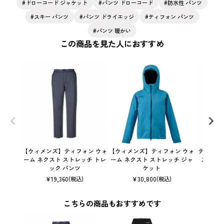
ドローコード ジャケット
パンツ ドローコード
防水性 パンツ
スキー パンツ
パンツ ドライエッジ
ティフォン パンツ
パンツ 暖かい
この商品を見た人におすすめ
【ウィメンズ】ティフォン ウォ
【ウィメンズ】ティフォン ウォ
ティフォ
ーム ネクスト ストレッチ トレ
ーム ネクスト ストレッチ ジャ
ストレッ
ック パンツ
ケット
¥
19,360
¥
30,800
(税込)
(税込)
こちらの商品もおすすめです