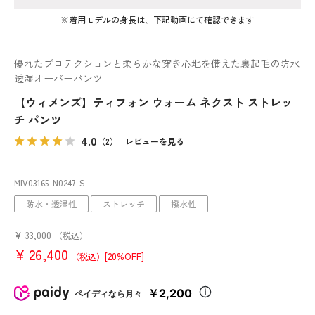
※着用モデルの身長は、下記動画にて確認できます
優れたプロテクションと柔らかな穿き心地を備えた裏起毛の防水
透湿オーバーパンツ
【ウィメンズ】ティフォン ウォーム ネクスト ストレッ
チ パンツ
4.0
（2）
レビューを見る
MIV03165
-N0247
-S
防水・透湿性
ストレッチ
撥水性
¥
33,000
（税込）
¥
26,400
[20%OFF]
（税込）
￥2,200
ペイディなら月々