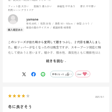
フィット感
:大きい
肌触り
:柔らかい
伸縮性
:ややあり
厚さ
:やや厚い
利用シーン
:アウトドア
yamane
年代:
60代
性別:
女性
身長:
161～165cm
体型:
ふつう
普段の服のサイズ:
M
都道府県:
岐阜県
このシリーズが出た時から愛用して履きつぶし、２代目を購入しまし
た。裾ジッパーがなくなったのは残念ですが、スキーブーツ対応に特
化して使おうと思います。暖かさ、撥水性、通気性ともに機能性はと
ても良いです。サイズがM（JAPAN L）だとウエスト、ヒップともに大
続きを読む
きすぎるのですが、S（JAPAN M）だと裾丈が足らないのでMを購入し
ています。他のパンツも含めて、裾丈にもS,M,Lのサイズ展開があると
ありがたい。
参考になった
0
Like!
0
2025.10.1
冬に良さそう