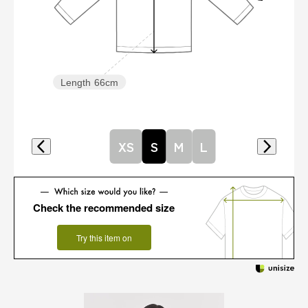
Length
66cm
XS
S
M
L
Check the recommended size
Try this item on