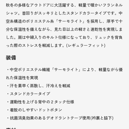
秋冬の多様なアウトドアに大活躍する、軽量で暖かいフランネル
シャツ。首回りがスッキリとしたスタンドカラータイプです。中
空糸構造のポリエステル糸「サーモライト」を採用し、厚手で十
分な保温性を備えながら、見た目以上の軽さと速乾性を実現しま
した。肩は中綿入りのキルト仕様になっており、リュックを背負
った際のストレスを軽減します。(レギュラーフィット)
装備
・中空ポリエステル繊維「サーモライト」により、軽量ながら優
れた保温性を実現
・汗を素早く蒸散し、汗冷えを軽減
・スタンドカラータイプ
・運動性を上げる背中の２タック仕様
・着脱のしやすいドットボタン
・抗菌消臭効果のあるデオドラントテープ使用(衿裏と脇下)