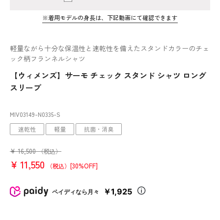
※着用モデルの身長は、下記動画にて確認できます
軽量ながら十分な保温性と速乾性を備えたスタンドカラーのチェ
ック柄フランネルシャツ
【ウィメンズ】サーモ チェック スタンド シャツ ロング
スリーブ
MIV03149
-N0335
-S
速乾性
軽量
抗菌・消臭
¥
16,500
（税込）
¥
11,550
[30%OFF]
（税込）
￥1,925
ペイディなら月々