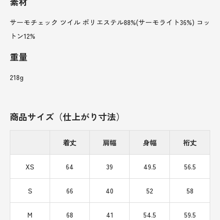
素材
サーモチェック ツイル ポリエステル88%(サーモライト36%) コッ
トン12%
重量
218g
商品サイズ（仕上がり寸法）
着丈
肩幅
身幅
裄丈
XS
64
39
49.5
56.5
S
66
40
52
58
M
68
41
54.5
59.5