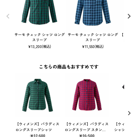
サーモ チェック シャツ ロング
サーモ チェック シャツ ロング
【ウィメ
スリーブ
スリーブ
グスリ
¥
13,200
¥
11,550
(税込)
(税込)
こちらの商品もおすすめです
【ウィメンズ】パラディス
【ウィメンズ】パラディス
【ウィメンズ
ロングスリーブシャツ
ロングスリーブ スタンド
シャツショー
¥
17,600
¥
16,500
¥
7,
シャツ