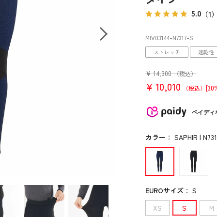
5.0
（1
MIV03144
-N7317
-S
ストレッチ
速乾性
¥
14,300
（税込）
¥
10,010
[30
（税込）
ペイディ
カラー
：
SAPHIR | N731
EUROサイズ
：
S
XS
S
M