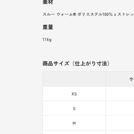
素材
スルー ウォーム® ポリエステル100％ x ストレ
重量
174g
商品サイズ（仕上がり寸法）
ウ
XS
S
M