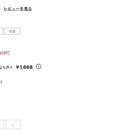
）
レビューを見る
軽量
%OFF]
￥1,668
なら月々
7
L