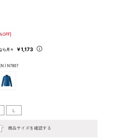
0%OFF]
￥1,173
なら月々
N | N7807
L
商品サイズを確認する