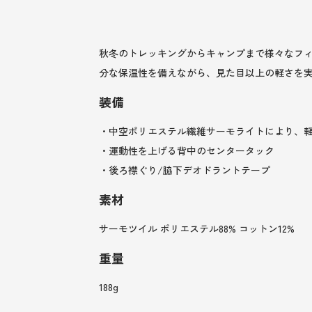
秋冬のトレッキングからキャンプまで様々なフ
分な保温性を備えながら、見た目以上の軽さを
装備
・中空ポリエステル繊維サーモライトにより、
・運動性を上げる背中のセンタータック
・後ろ襟ぐり/脇下デオドラントテープ
素材
サーモツイル ポリエステル88% コットン12%
重量
188g