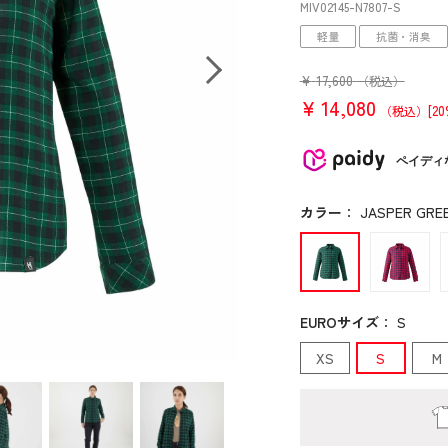
MIV02145
-N7807
-S
軽量
抗菌・消臭
¥
17,600
（税込）
¥
14,080
[2
（税込）
ペイディ
カラー
：
JASPER GREE
EUROサイズ
：
S
XS
S
M