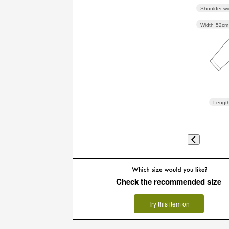
Shoulder wi
Width
52cm
Lengt
Check the recommended size
Try this item on