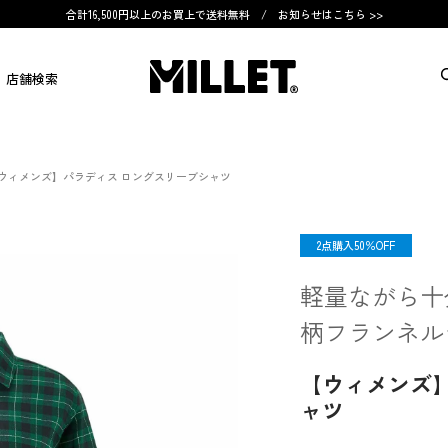
合計16,500円以上のお買上で送料無料 /
お知らせはこちら >>
店舗検索
ウィメンズ】パラディス ロングスリーブシャツ
OUTLET
2点購入50％OFF
軽量ながら十
柄フランネル
【ウィメンズ
ャツ