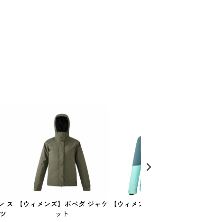
ン ス
【ウィメンズ】ポベダ ジャケ
【ウィメンズ】ナロ ジャケッ
【ウ
ンツ
ット
ト