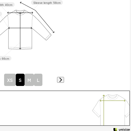
Sleeve length
58cm
dth
40cm
h
66cm
XS
S
M
L