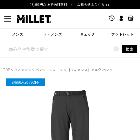
16,500円以上で送料無料
/
お知らせはこちら >>
メンズ
ウィメンズ
リュック
アウトレット
×
検索
TOP
ウィメンズ
パンツ・ショーツ
【ウィメンズ】アルヴ パンツ
OUTLET
2点購入50％OFF