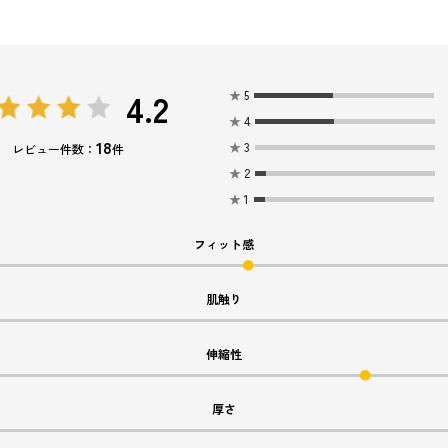
4.2
★
5
★
4
18
★
3
レビュー件数：
件
★
2
★
1
フィット感
肌触り
伸縮性
厚さ