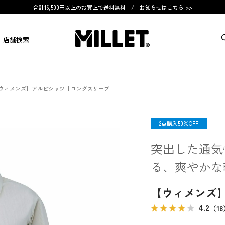
合計16,500円以上のお買上で送料無料 /
お知らせはこちら >>
店舗検索
ウィメンズ】アルピシャツ II ロングスリーブ
OUTLET
2点購入50％OFF
突出した通気
る、爽やかな
【ウィメンズ】
4.2
（18