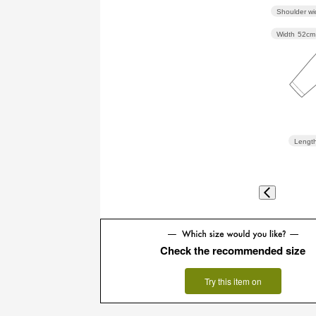
Shoulder wi
Width
52cm
Lengt
Check the recommended size
Try this item on