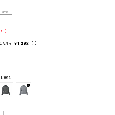
軽量
OFF]
￥1,398
なら月々
 N8014
L