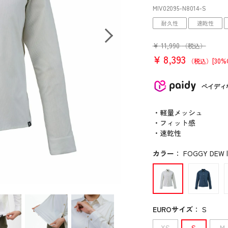
MIV02095
-N8014
-S
耐久性
速乾性
¥
11,990
（税込）
¥
8,393
[30%
（税込）
ペイディ
・軽量メッシュ
・フィット感
・速乾性
カラー
：
FOGGY DEW |
EUROサイズ
：
S
XS
S
M