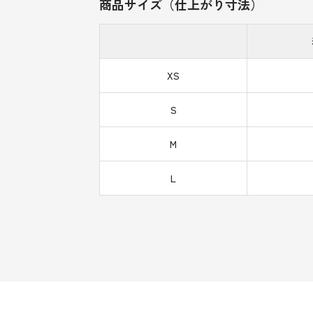
商品サイズ（仕上がり寸法）
XS
S
M
L