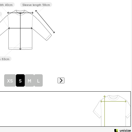
Sleeve length
58cm
dth
40cm
h
63cm
XS
S
M
L