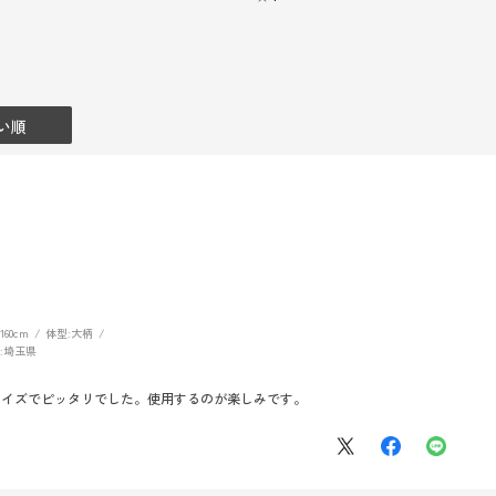
い順
160cm
体型:
大柄
:
埼玉県
サイズでピッタリでした。使用するのが楽しみです。