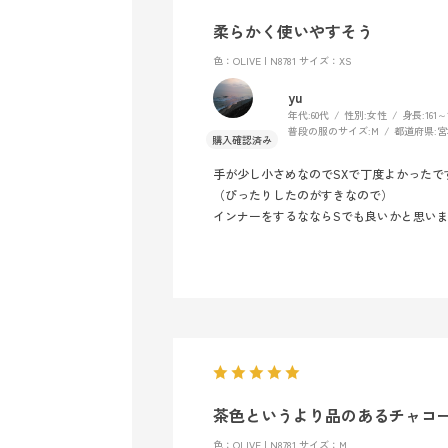
柔らかく使いやすそう
色：OLIVE | N8781
サイズ：XS
yu
年代:
60代
性別:
女性
身長:
161～
普段の服のサイズ:
M
都道府県:
宮
手が少し小さめなのでSXで丁度よかったで
（ぴったりしたのがすきなので）
インナーをするなならSでも良いかと思い
茶色というより品のあるチャコ
色：OLIVE | N8781
サイズ：M