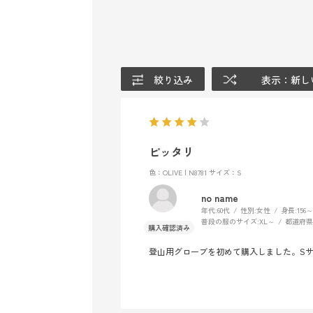
絞り込み
表示：新し
ピッタリ
色：OLIVE | N8781
サイズ：S
no name
年代:
60代
性別:
女性
身長:
156～
普段の服のサイズ:
XL～
都道府県
登山用グローブを初めて購入しました。S