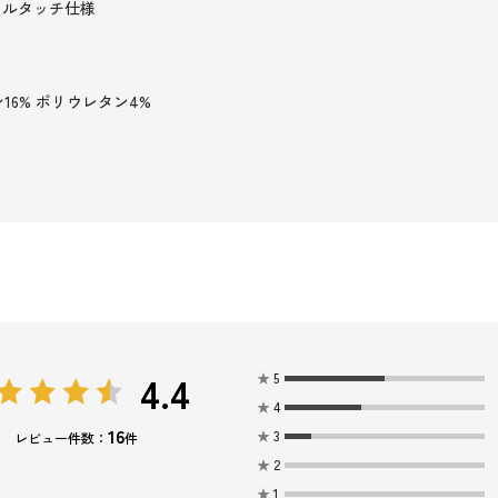
セルタッチ仕様
16% ポリウレタン4%
4.4
★
5
★
4
16
★
3
レビュー件数：
件
★
2
★
1