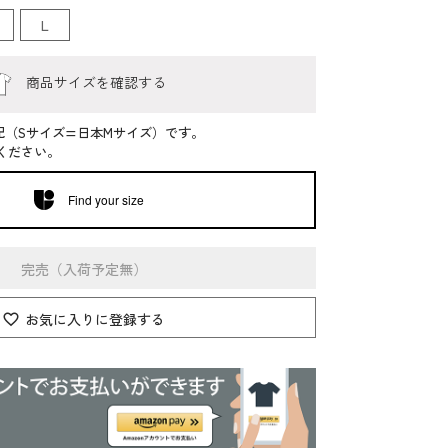
L
商品サイズを確認する
記（Sサイズ=日本Mサイズ）です。
ください。
Find your size
完売（入荷予定無）
お気に入りに登録する