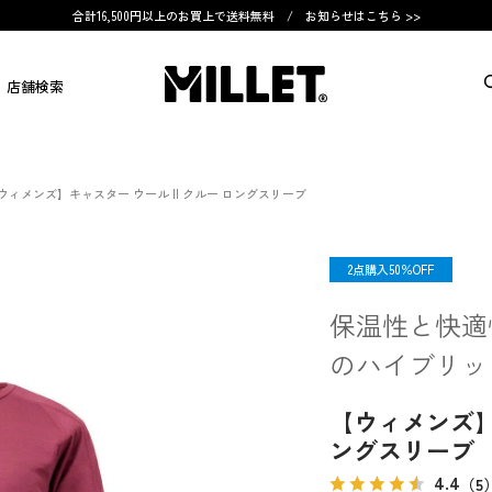
合計16,500円以上のお買上で送料無料 /
お知らせはこちら >>
店舗検索
ウィメンズ】キャスター ウール II クルー ロングスリーブ
OUTLET
2点購入50％OFF
保温性と快適
のハイブリッ
【ウィメンズ】キ
ングスリーブ
4.4
（5