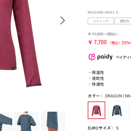
MIV01988
-N9413
-S
ストレッチ
速乾性
¥
11,000
（税込）
¥
7,700
[30%
（税込）
ペイディ
・保温性
・速乾性
・快適性
カラー
：
DRAGON | N9
EUROサイズ
：
S