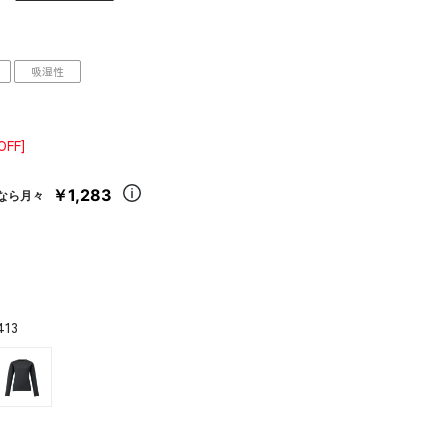
吸湿性
OFF]
￥1,283
なら月々
413