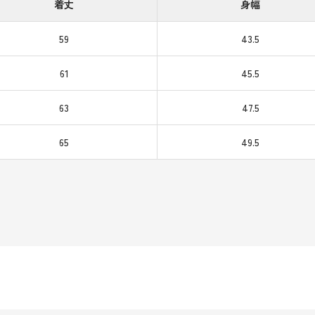
着丈
身幅
59
43.5
61
45.5
63
47.5
65
49.5