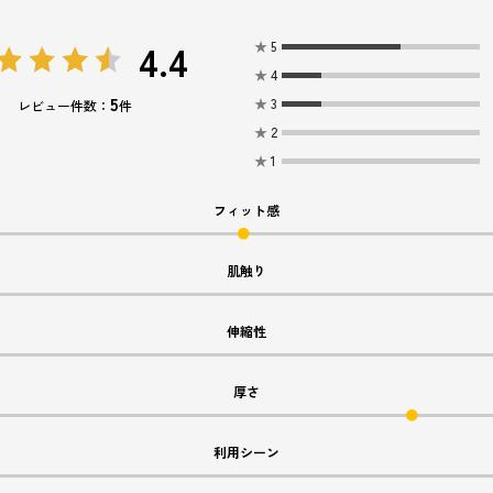
4.4
★
5
★
4
5
★
3
レビュー件数：
件
★
2
★
1
フィット感
肌触り
伸縮性
厚さ
利用シーン