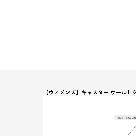
【ウィメンズ】キャスター ウール II
Width
45.5cm