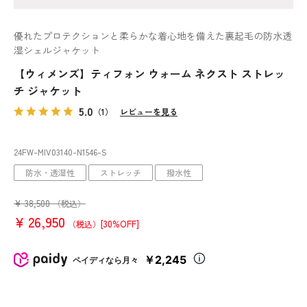
優れたプロテクションと柔らかな着心地を備えた裏起毛の防水透
湿シェルジャケット
【ウィメンズ】ティフォン ウォーム ネクスト ストレッ
チ ジャケット
5.0
（1）
レビューを見る
24FW-MIV03140
-N1546
-S
防水・透湿性
ストレッチ
撥水性
¥
38,500
（税込）
¥
26,950
[30%OFF]
（税込）
￥2,245
ペイディなら月々