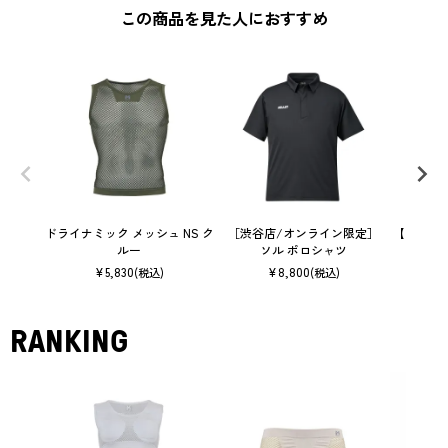
この商品を見た人におすすめ
ドライナミック メッシュ NS ク
［渋谷店/オンライン限定］
【ウィメ
ルー
ソル ポロシャツ
メッ
¥
5,830
¥
8,800
(税込)
(税込)
RANKING