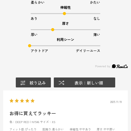
柔らかい
かたい
伸縮性
あり
なし
厚さ
厚い
薄い
利用シーン
アウトドア
デイリーユース
絞り込み
表示：新しい順
2025.11.19
お得に買えてラッキー
色：DEEP RED | N1546
サイズ：XS
フィット感
:ぴったり
肌触り
:柔らかい
伸縮性
:ややあり
厚さ
:やや厚い