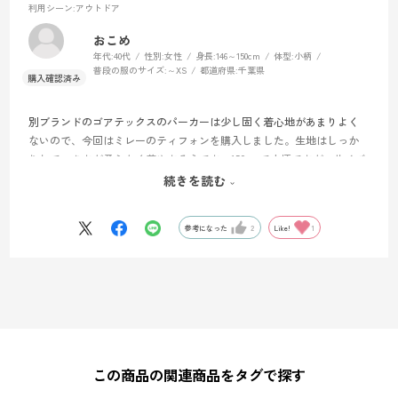
利用シーン
:アウトドア
おこめ
年代:
40代
性別:
女性
身長:
146～150cm
体型:
小柄
普段の服のサイズ:
～XS
都道府県:
千葉県
別ブランドのゴアテックスのパーカーは少し固く着心地があまりよく
ないので、今回はミレーのティフォンを購入しました。生地はしっか
りしていますが柔らかく着やすそうです。150cmで小柄ですがxsサイズ
でちょうど良かったです。まだ登山初心者なのでこれからたくさん着
続きを読む
ていこうと思います。
参考になった
2
Like!
1
この商品の関連商品をタグで探す