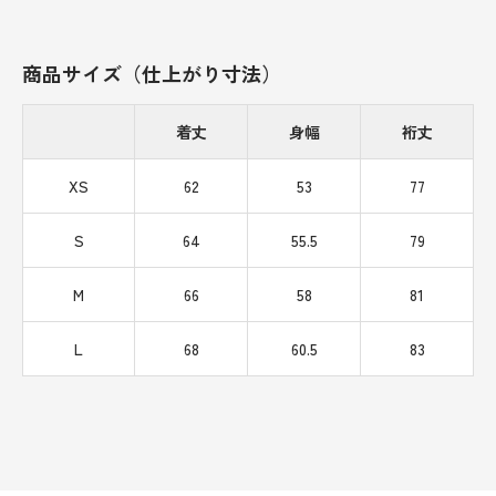
商品サイズ（仕上がり寸法）
着丈
身幅
裄丈
XS
62
53
77
S
64
55.5
79
M
66
58
81
L
68
60.5
83