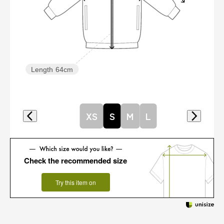
Length
64cm
XS
S
M
L
Check the recommended size
Try this item on