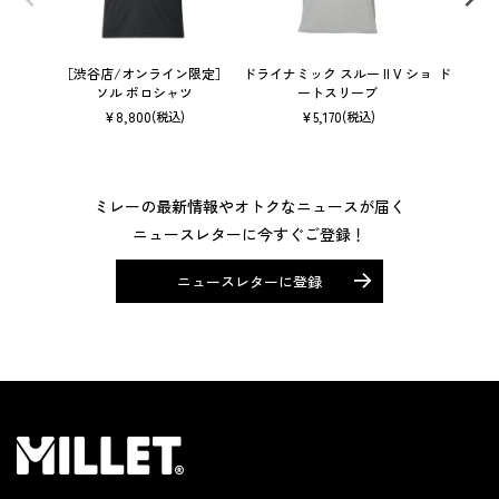
［渋谷店/オンライン限定］
ドライナミック スルー II V ショ
ドライナミ
ソル ポロシャツ
ートスリーブ
¥
8,800
¥
5,170
(税込)
(税込)
ミレーの最新情報やオトクなニュースが届く
ニュースレターに今すぐご登録！
ニュースレターに登録