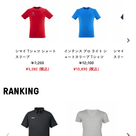
シマイ Tシャツ ショート
インテンス プロ ライト シ
シマイ サミッ
スリーブ
ョートスリーブ Tシャツ
スリーブ Tシ
¥
7,260
¥
12,100
¥
7,
¥
5,082
¥
10,890
¥
6,534
RANKING