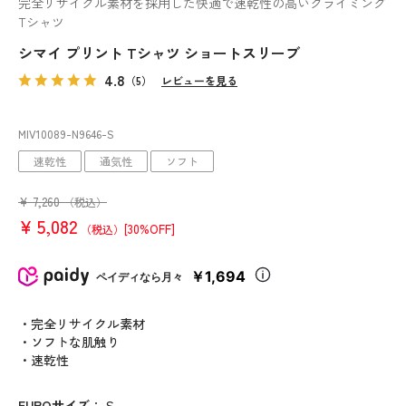
完全リサイクル素材を採用した快適で速乾性の高いクライミング
Tシャツ
シマイ プリント Tシャツ ショートスリーブ
4.8
（5）
レビューを見る
MIV10089
-N9646
-S
速乾性
通気性
ソフト
¥
7,260
（税込）
¥
5,082
[30%OFF]
（税込）
￥1,694
ペイディなら月々
・完全リサイクル素材
・ソフトな肌触り
・速乾性
EUROサイズ
：
S