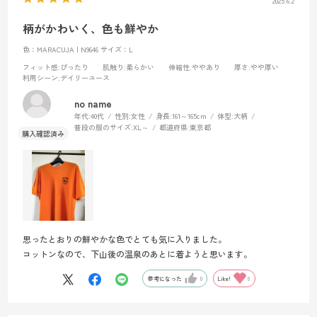
2025.6.2
柄がかわいく、色も鮮やか
色：MARACUJA | N9646
サイズ：L
フィット感
:ぴったり
肌触り
:柔らかい
伸縮性
:ややあり
厚さ
:やや厚い
利用シーン
:デイリーユース
no name
年代:
40代
性別:
女性
身長:
161～165cm
体型:
大柄
普段の服のサイズ:
XL～
都道府県:
東京都
思ったとおりの鮮やかな色でとても気に入りました。
コットンなので、下山後の温泉のあとに着ようと思います。
参考になった
0
Like!
0