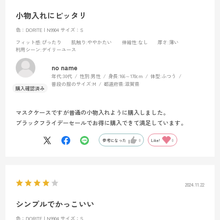
小物入れにピッタリ
色：DORITE | N9904
サイズ：S
フィット感
:ぴったり
肌触り
:ややかたい
伸縮性
:なし
厚さ
:薄い
利用シーン
:デイリーユース
no name
年代:
30代
性別:
男性
身長:
166～170cm
体型:
ふつう
普段の服のサイズ:
M
都道府県:
滋賀県
マスクケースですが普通の小物入れように購入しました。
ブラックフライデーセールでお得に購入できて満足しています。
参考になった
0
Like!
0
2024.11.22
シンプルでかっこいい
色：DORITE | N9904
サイズ：S