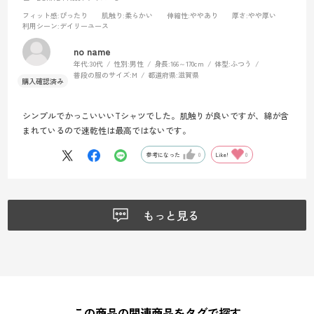
フィット感
:ぴったり
肌触り
:柔らかい
伸縮性
:ややあり
厚さ
:やや厚い
利用シーン
:デイリーユース
no name
年代:
30代
性別:
男性
身長:
166～170cm
体型:
ふつう
普段の服のサイズ:
M
都道府県:
滋賀県
シンプルでかっこいいいTシャツでした。肌触りが良いですが、綿が含
まれているので速乾性は最高ではないです。
参考になった
0
Like!
0
もっと見る
この商品の関連商品をタグで探す