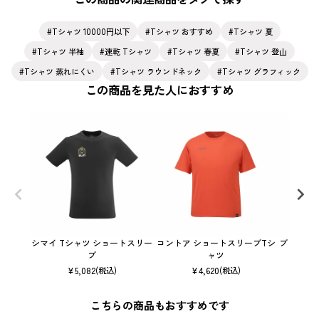
Tシャツ 10000円以下
Tシャツ おすすめ
Tシャツ 夏
Tシャツ 半袖
速乾 Tシャツ
Tシャツ 春夏
Tシャツ 登山
Tシャツ 蒸れにくい
Tシャツ ラウンドネック
Tシャツ グラフィック
この商品を見た人におすすめ
シマイ Tシャツ ショートスリー
コントア ショートスリーブTシ
ブリーズ
ブ
ャツ
¥
5,082
¥
4,620
(税込)
(税込)
こちらの商品もおすすめです