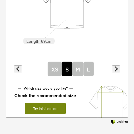
Length
69cm
XS
S
M
L
Check the recommended size
Try this item on