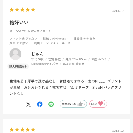
2024.12.17
格好いい
色：DORITE | N9904
サイズ：S
フィット感
:ぴったり
肌触り
:ややかたい
伸縮性
:ややあり
厚さ
:やや厚い
利用シーン
:デイリーユース
じゅん
年代:
50代
性別:
男性
身長:
171～175cm
体型:
ふつう
普段の服のサイズ:
M
都道府県:
愛知県
生地も若干厚手で透け感なし 普段着できれる 表のMILLETプリント
が素敵 ガシガシきれる１枚ですね 色:オリーブ Size:M バックプリ
ントなし
参考になった
0
Like!
0
2024.11.22