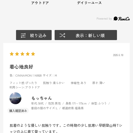
アウトドア
デイリーユース
絞り込み
表示：新しい順
2026.6.18
着心地良好
色：CINNAMON | N9928
サイズ：M
フィット感
:ぴったり
肌触り
:柔らかい
伸縮性
:あり
厚さ
:薄い
利用シーン
:アウトドア
もっちゃん
年代:
50代
性別:
男性
身長:
171～175cm
体型:
ふつう
普段の服のサイズ:
L
都道府県:
福島県
肌着のような優しい肌触りです。この時期の少し肌寒い早朝登山時Tシ
ャツの上に着て登っています。