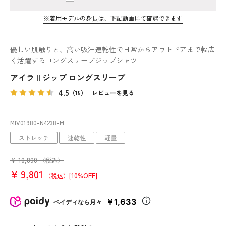
※着用モデルの身長は、下記動画にて確認できます
優しい肌触りと、高い吸汗速乾性で日常からアウトドアまで幅広
く活躍するロングスリーブジップシャツ
アイラ II ジップ ロングスリーブ
4.5
（15）
レビューを見る
MIV01980
-N4238
-M
ストレッチ
速乾性
軽量
¥
10,890
（税込）
¥
9,801
[10%OFF]
（税込）
￥1,633
ペイディなら月々