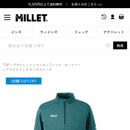
16,500円以上で送料無料
/
お知らせはこちら >>
メンズ
ウィメンズ
リュック
アウトレット
×
検索
TOP
アウトレット
メンズ
Tシャツ・カットソー
アイラ II ジップ ロングスリーブ
OUTLET
2点購入50％OFF