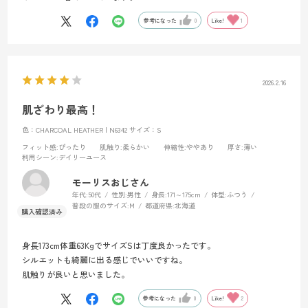
参考になった
0
Like!
1
2026.2.16
肌ざわり最高！
色：CHARCOAL HEATHER | N6342
サイズ：S
フィット感
:ぴったり
肌触り
:柔らかい
伸縮性
:ややあり
厚さ
:薄い
利用シーン
:デイリーユース
モーリスおじさん
年代:
50代
性別:
男性
身長:
171～175cm
体型:
ふつう
普段の服のサイズ:
M
都道府県:
北海道
身長173cm体重63KgでサイズSは丁度良かったです。
シルエットも綺麗に出る感じでいいですね。
肌触りが良いと思いました。
参考になった
0
Like!
2