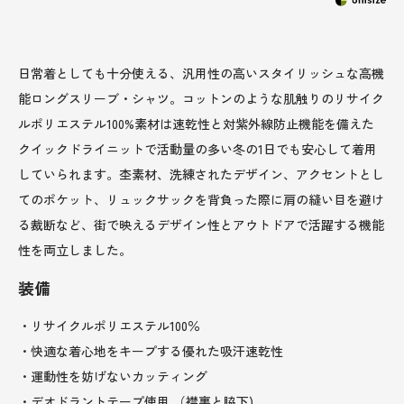
日常着としても十分使える、汎用性の高いスタイリッシュな高機
能ロングスリーブ・シャツ。コットンのような肌触りのリサイク
ルポリエステル100%素材は速乾性と対紫外線防止機能を備えた
クイックドライニットで活動量の多い冬の1日でも安心して着用
していられます。杢素材、洗練されたデザイン、アクセントとし
てのポケット、リュックサックを背負った際に肩の縫い目を避け
る裁断など、街で映えるデザイン性とアウトドアで活躍する機能
性を両立しました。
装備
・リサイクルポリエステル100％
・快適な着心地をキープする優れた吸汗速乾性
・運動性を妨げないカッティング
・デオドラントテープ使用 （襟裏と脇下)