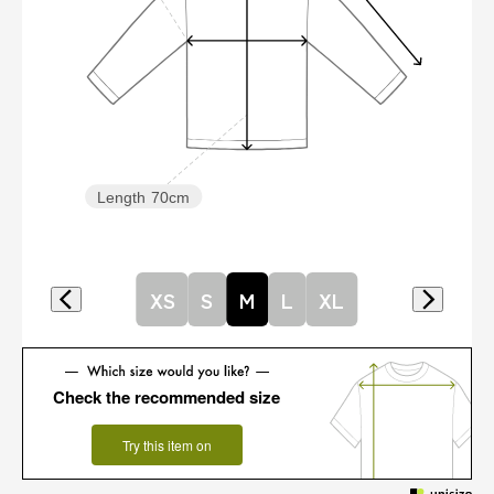
Length
70cm
XS
S
M
L
XL
Check the recommended size
Try this item on