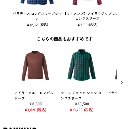
パラディス ロングスリーブシャ
【ウィメンズ】アイラ II ジップ
カメット 
ツ
ロングスリーブ
¥
12,320
¥
9,801
(税込)
(税込)
こちらの商品もおすすめです
アイラ II クルー ロングス
サーモ チェック シャツ ロ
ドライ グリッ
リーブ
ングスリーブ
¥
13
¥
8,690
¥
16,500
¥
10,56
¥
7,821
¥
13,200