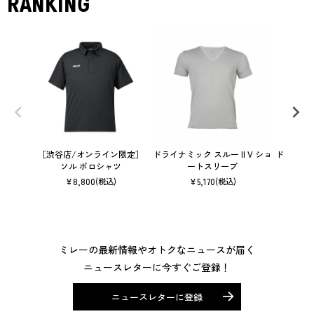
RANKING
［渋谷店/オンライン限定］
ドライナミック スルー II V ショ
ドライナミ
ソル ポロシャツ
ートスリーブ
¥
8,800
¥
5,170
(税込)
(税込)
ミレーの最新情報やオトクなニュースが届く
ニュースレターに今すぐご登録！
ニュースレターに登録