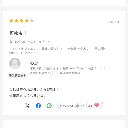
2025.11.11
何枚も！
色：BOTTLE | N4238
サイズ：M
フィット感
:ぴったり
肌触り
:柔らかい
伸縮性
:ややあり
厚さ
:薄い
利用シーン
:アウトドア
のぶ
年代:
60代
性別:
男性
身長:
166～170cm
体型:
ふつう
普段の服のサイズ:
L
都道府県:
群馬県
これは着心地が良いから6着目！
仕事着としても良いね。
参考になった
0
Like!
0