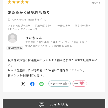
2025.11.5
あたたかく通気性もあり
色：CINNAMON | N9928
サイズ：L
フィット感
:ぴったり
肌触り
:柔らかい
伸縮性
:あり
厚さ
:やや薄い
利用シーン
:デイリーユース
けいちゃん
年代:
60代
性別:
男性
身長:
171～175cm
体型:
大柄
普段の服のサイズ:
XL～
都道府県:
兵庫県
吸湿性通気性と保温性がバランスよく編み込まれた生地で肌触りがよ
い。
レッドを選択したが落ち着いた色合いで飽きないデザイン。
胸ポケットも便利だと思う。
参考になった
0
Like!
1
もっと見る