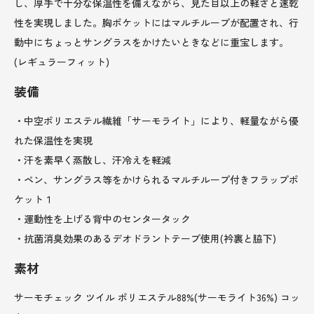
し、厚手で十分な保温性を備えながら、見た目以上の軽さと速乾
性を実現しました。胸ポケットにはマルチループが配置され、行
動中にちょっとサングラスをかけたいときなどに重宝します。
(レギュラーフィット)
装備
・中空ポリエステル繊維「サーモライト」により、軽量ながら優
れた保温性を実現
・汗を素早く蒸散し、汗冷えを軽減
・ペン、サングラス等をかけられるマルチループ付きフラップポ
ケット１
・運動性を上げる背中のセンタータック
・抗菌消臭効果のあるデオドラントテープ使用(衿裏と脇下)
素材
サーモチェック ツイル ポリエステル88%(サーモライト36%) コッ