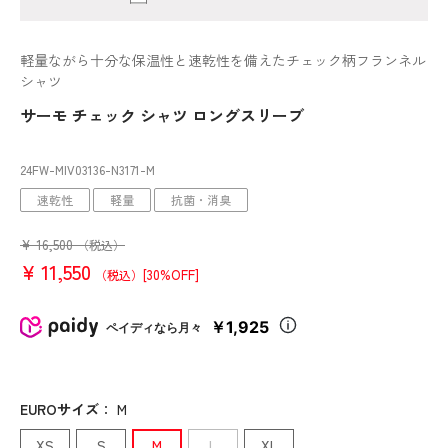
軽量ながら十分な保温性と速乾性を備えたチェック柄フランネル
シャツ
サーモ チェック シャツ ロングスリーブ
24FW-MIV03136
-N3171
-M
速乾性
軽量
抗菌・消臭
¥
16,500
（税込）
¥
11,550
[30%OFF]
（税込）
￥1,925
ペイディなら月々
EUROサイズ
：
M
XS
S
M
L
XL