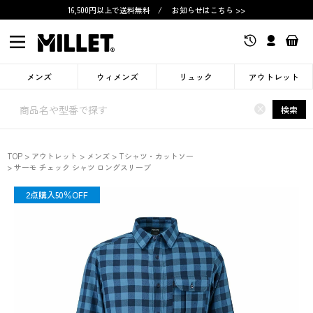
16,500円以上で送料無料
/
お知らせはこちら >>
メンズ
ウィメンズ
リュック
アウトレット
×
検索
TOP
アウトレット
メンズ
Tシャツ・カットソー
サーモ チェック シャツ ロングスリーブ
OUTLET
2点購入50％OFF