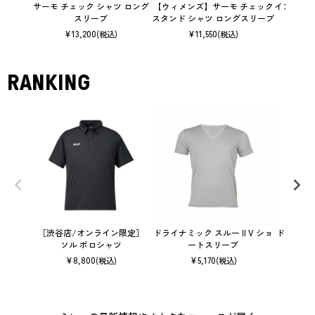
サーモ チェック シャツ ロング
【ウィメンズ】サーモ チェック
インセクト
スリーブ
スタンド シャツ ロングスリーブ
ャツ
¥
13,200
¥
11,550
(税込)
(税込)
RANKING
［渋谷店/オンライン限定］
ドライナミック スルー II V ショ
ドライナミ
ソル ポロシャツ
ートスリーブ
¥
8,800
¥
5,170
(税込)
(税込)